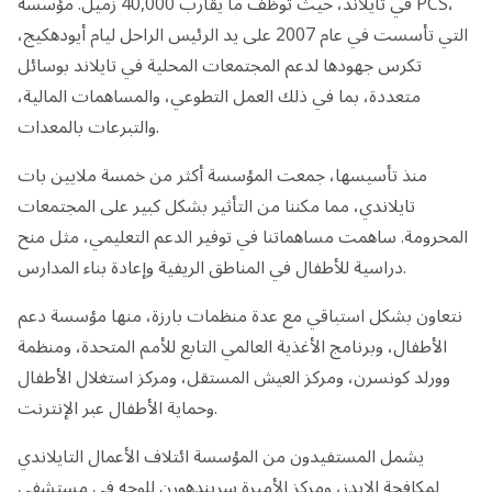
في تايلاند، حيث توظف ما يقارب 40,000 زميل. مؤسسة PCS،
التي تأسست في عام 2007 على يد الرئيس الراحل ليام أيودهكيج،
تكرس جهودها لدعم المجتمعات المحلية في تايلاند بوسائل
متعددة، بما في ذلك العمل التطوعي، والمساهمات المالية،
والتبرعات بالمعدات.
منذ تأسيسها، جمعت المؤسسة أكثر من خمسة ملايين بات
تايلاندي، مما مكننا من التأثير بشكل كبير على المجتمعات
المحرومة. ساهمت مساهماتنا في توفير الدعم التعليمي، مثل منح
دراسية للأطفال في المناطق الريفية وإعادة بناء المدارس.
نتعاون بشكل استباقي مع عدة منظمات بارزة، منها مؤسسة دعم
الأطفال، وبرنامج الأغذية العالمي التابع للأمم المتحدة، ومنظمة
وورلد كونسرن، ومركز العيش المستقل، ومركز استغلال الأطفال
وحماية الأطفال عبر الإنترنت.
يشمل المستفيدون من المؤسسة ائتلاف الأعمال التايلاندي
لمكافحة الإيدز، ومركز الأميرة سريندهورن للوجه في مستشفى