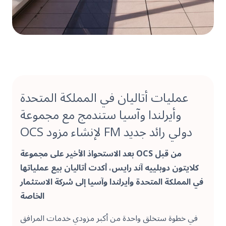
عمليات أتاليان في المملكة المتحدة
وأيرلندا وآسيا ستندمج مع مجموعة
OCS لإنشاء مزود FM دولي رائد جديد
بعد الاستحواذ الأخير على مجموعة OCS من قبل
كلايتون دوبلييه آند رايس، أكدت أتاليان بيع عملياتها
في المملكة المتحدة وأيرلندا وآسيا إلى شركة الاستثمار
الخاصة
في خطوة ستخلق واحدة من أكبر مزودي خدمات المرافق