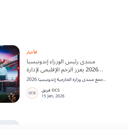
الأخبار
منتدى رئيس الوزراء إندونيسيا
2026 يعزز الزخم الإقليمي لإدارة
المرافق الجاهزة للمستقبل
جمع منتدى وزارة الخارجية إندونيسيا 2026
قادة من الحكومة وقطاع الأعمال وقطاع إدارة
فريق OCS
المرافقات في جاكرتا لمناقشة الذكاء
15 Jan, 2026
الاصطناعي وESG ومستقبل إدارة المرافق.
كما شهد الحدث إدخال IFMA إلى
إندونيسيا، مما عزز الزخم الإقليمي نحو FM
محترفة ومعتمدة على المعايير.
القيادة