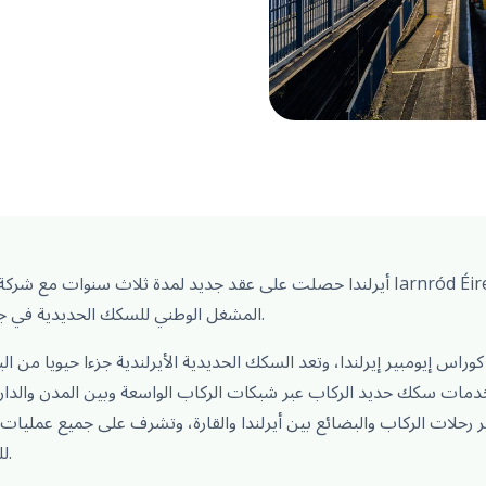
الأيرلندية)، المشغل الوطني للسكك الحديدية في جمهورية أيرلندا.
راس إيومبير إيرلندا، وتعد السكك الحديدية الأيرلندية جزءا حيويا من البن
مات سكك حديد الركاب عبر شبكات الركاب الواسعة وبين المدن والدارت
 رحلات الركاب والبضائع بين أيرلندا والقارة، وتشرف على جميع عمليات 
للشحن في جمهورية أيرلندا.