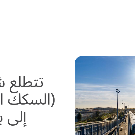
تتطلع شر
(السكك الح
إلى ب