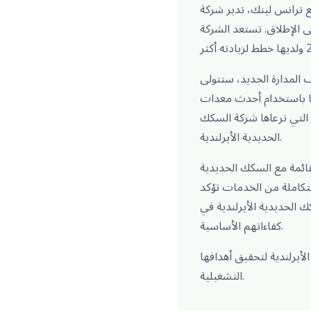
ركة Irish Rail أيضا خدمة Enterprise التي تربط دبلن وبلفاست. حققت السكك
 راكب، وهو أعلى رقم لها على الإطلاق. تستعد الشركة
ؤولية الحفاظ على مستوى أعلى من النظافة ضمن شبكة
منا باستخدام أحدث معدات
 التي ترعاها شركة السكك
الحديدية الأيرلندية.
قائمة مع السكك الحديدية
20. قدرتنا على تقديم مجموعة متكاملة من الخدمات تؤكد
 الجوانب التشغيلية الحيوية، مما يمكنهم من التركيز على
كفاءاتهم الأساسية.
أيرلندية لتحقيق أهدافها
التشغيلية.