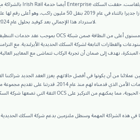
بالشراكة مع ترانس لينك، تدير ش
الحديدية الأيرلندية إنجازا جديرا بالثناء في عام 2019 بنقل 50 مليون
لاسترداد هذا الإجمالي بعد كوفيد بحلول عام 2024 ولديها خطط لزيادته أكثر.
بموجب عقد خدمات التنظيف المدارة الجديد، ستتولى OCS مس
ودعات والقطارات التابعة لشركة السكك الحديدية الأيرلندية. مع التزا
المبتكرة، نهدف إلى ضمان أن تجربة الركاب تتماشى مع المعايير العالية
 عملائنا من أن يكونوا في أفضل حالاتهم. يعزز العقد الجديد شراكتنا ال
الأيرلندية، مكملا عقد خدمات الأمن الذي قدمناه لهم منذ عام 14
الثقة التي تضعها شركة السكك الحديدية الأيرلندية في OCS لإدارة
نا في هذه الشراكة المهمة وسنظل ملتزمين بدعم شركة السكك الحديدية ال