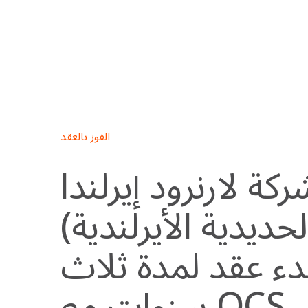
Skip
to
content
الفوز بالعقد
كة لارنرود إيرلندا
ديدية الأيرلندية)
دء عقد لمدة ثلاث
سنوات مع OCS