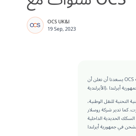
OCS UK&I
19 Sep, 2023
يسعدنا أن نعلن أن OCS أيرلندا حصلت على عقد جديد لمدة ثلاث سنوات مع شركة Iarnród Éireann (السكك الحديدية
ية التحتية للنقل الوطنية،
. كما تدير شركة روسلار
السكك الحديدية الداخلية