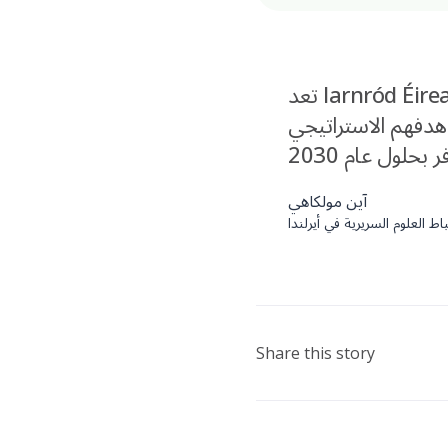
تعد Iarnród Éireann أصلا وطنيا لا يقدر بثمن وحجر الزاوية في إطار النقل المترابط لدينا.
هدفهم الاستراتيجي
آين مولكاهي
ط العلوم السريرية في أيرلندا
Share this story