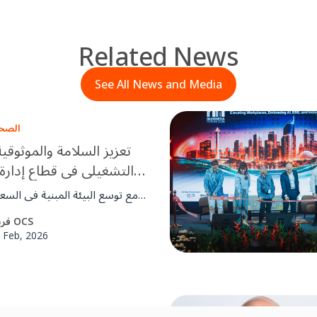
Related News
See All News and Media
الصحة
تعزيز السلامة والموثوقية
التشغيلي في قطاع إدارة 
في المملكة العربية 
مع توسع البيئة المبنية في الس
رؤية 2030، يجب على فرق 
فريق OCS
تقديم عمليات آمنة وموثوقة ومر
 Feb, 2026
والانضباط التشغيلي عبر بي
وسريعة التطور.
الصحة