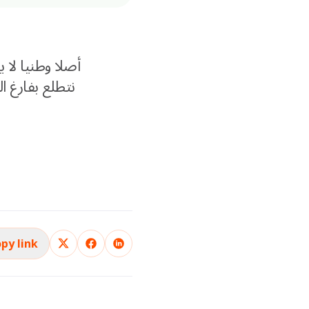
نتطلع بفارغ 
py link