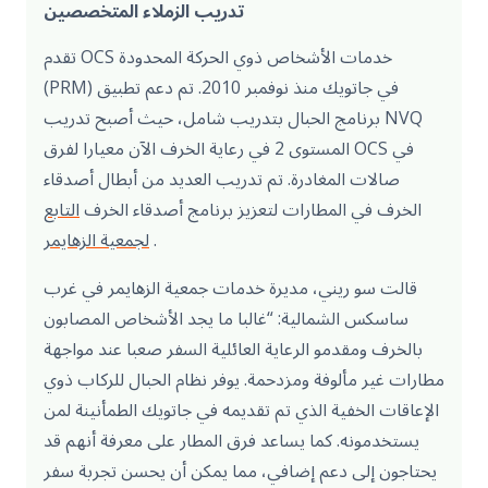
تدريب الزملاء المتخصصين
تقدم OCS خدمات الأشخاص ذوي الحركة المحدودة
(PRM) في جاتويك منذ نوفمبر 2010. تم دعم تطبيق
برنامج الحبال بتدريب شامل، حيث أصبح تدريب NVQ
المستوى 2 في رعاية الخرف الآن معيارا لفرق OCS في
صالات المغادرة. تم تدريب العديد من أبطال أصدقاء
الخرف في المطارات لتعزيز برنامج أصدقاء الخرف
التابع
.
لجمعية الزهايمر
قالت سو ريني، مديرة خدمات جمعية الزهايمر في غرب
ساسكس الشمالية: “غالبا ما يجد الأشخاص المصابون
بالخرف ومقدمو الرعاية العائلية السفر صعبا عند مواجهة
مطارات غير مألوفة ومزدحمة. يوفر نظام الحبال للركاب ذوي
الإعاقات الخفية الذي تم تقديمه في جاتويك الطمأنينة لمن
يستخدمونه. كما يساعد فرق المطار على معرفة أنهم قد
يحتاجون إلى دعم إضافي، مما يمكن أن يحسن تجربة سفر