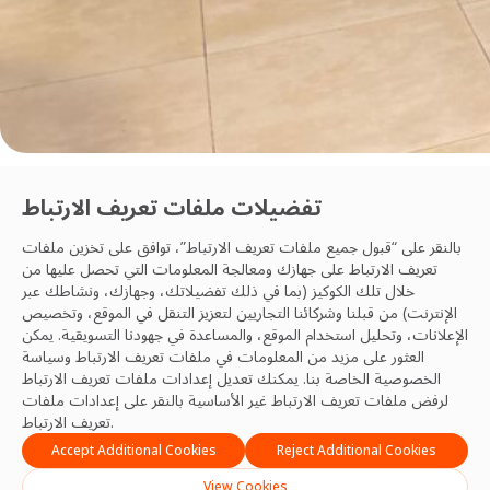
الصحة والسلامة
تفضيلات ملفات تعريف الارتباط
غيلي في قطاع إدارة المرافق في المملكة العربية السعودية
بالنقر على “قبول جميع ملفات تعريف الارتباط”، توافق على تخزين ملفات
تعريف الارتباط على جهازك ومعالجة المعلومات التي تحصل عليها من
خلال تلك الكوكيز (بما في ذلك تفضيلاتك، وجهازك، ونشاطك عبر
فريق OCS
الإنترنت) من قبلنا وشركائنا التجاريين لتعزيز التنقل في الموقع، وتخصيص
17 Feb, 2026
الإعلانات، وتحليل استخدام الموقع، والمساعدة في جهودنا التسويقية. يمكن
العثور على مزيد من المعلومات في ملفات تعريف الارتباط
وسياسة
الخصوصية
الخاصة بنا. يمكنك تعديل إعدادات ملفات تعريف الارتباط
لرفض ملفات تعريف الارتباط غير الأساسية بالنقر على إعدادات ملفات
تعريف الارتباط.
Accept Additional Cookies
Reject Additional Cookies
View Cookies