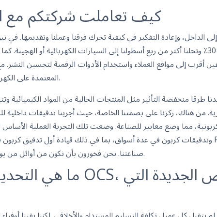
كيف تعاملت شركتكم مع ال
إلى الداخل، وإعادة التفكير في كيفية تحرك فرقنا وعملنا وتقديمها. في نيو
بتقليل استهلاك الوقود بنسبة 30٪ وتحلنا أكثر من ربع أسطولنا إلى السيارات الكهربائية أو الهجي
أقرب إلى مواقع العملاء واستخدام الأدوات الرقمية لتحسين النشر. مع إ
المعتمدة على الكهرباء من خط الأساس لعام 2017.
دنا طرقا منخفضة التأثير مثل المنتجات الخالية من المواد الكيميائية و
رية. من هناك، ركزنا على بصمتنا الخاصة، حيث أجرينا تدقيقات داخلية 
بونية، مما وضع معايير للصناعة. وضعت تلك التجربة العملية الأساس لخدم
صناعتنا. نحن فخورون بأن نكون من أوائل من يوسعون هذه العروض عبر قطاعنا.
ما هي التحديات التي واجهها 
لم يتقبل كل عميل تكلفة التسليم المستدام والأخلاقي. لكننا بقينا أوفياء 