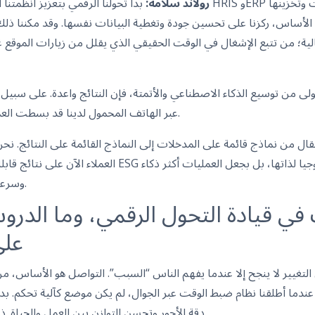
رولاند سلامة:
بدأ تحولنا الرقمي بتعزيز أنظمتنا الأساسية، وترقية منصات م
 الأساس، ركزنا على تحسين جودة وتغطية البيانات نفسها. وقد مكننا ذلك
لية؛ من تتبع الإشغال في الوقت الحقيقي الذي يقلل من زيارات الموقع غ
لأولى من توسيع الذكاء الاصطناعي والأتمتة، فإن النتائج واعدة. على سبي
عبر الهاتف المحمول لدينا قد بسطت العمليات وحسنت تجربة الموظف.
تقال من نماذج قائمة على المدخلات إلى النماذج القائمة على النتائج. ن
العملاء الآن على نتائج قابلة للقياس مرتبطة بأهدافهم في ESG و
وسرعة وتوافقا مع احتياجات الأعمال.
في قيادة التحول الرقمي، وما الدرو
على
لتغيير لا ينجح إلا عندما يفهم الناس “السبب”. التواصل هو الأساس، من 
 عندما أطلقنا نظام ضبط الوقت عبر الجوال، لم يكن موضع كآلية تحكم. 
دقة الأجور وتحسن التوازن بين العمل والحياة. ذلك الوضوح هو الذي دفع التبني.