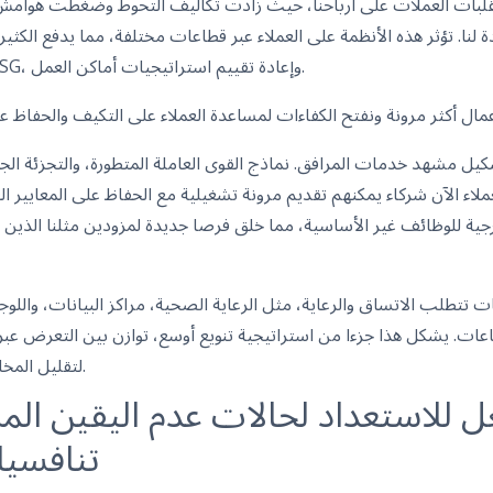
قلبات العملات على أرباحنا، حيث زادت تكاليف التحوط وضغطت هوامش
نا. تؤثر هذه الأنظمة على العملاء عبر قطاعات مختلفة، مما يدفع الكثير
الأساسية، وتقليص مبادرات ESG، وإعادة تقييم استراتيجيات أماكن العمل.
يل مشهد خدمات المرافق. نماذج القوى العاملة المتطورة، والتجزئة الج
ملاء الآن شركاء يمكنهم تقديم مرونة تشغيلية مع الحفاظ على المعايير العا
رجية للوظائف غير الأساسية، مما خلق فرصا جديدة لمزودين مثلنا الذين 
ات تتطلب الاتساق والرعاية، مثل الرعاية الصحية، مراكز البيانات، والل
اعات. يشكل هذا جزءا من استراتيجية تنويع أوسع، توازن بين التعرض عبر
لتقليل المخاطر ودفع الاستقرار طويل الأمد.
ل للاستعداد لحالات عدم اليقين المس
تنافسيا 