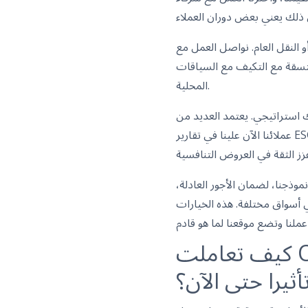
 النقل العام. نواصل العمل مع
 متسقة مع التكيف مع السياقات
المحلية.
ك استراتيجي. يعتمد العديد من
عملائنا الآن علينا في تقارير ESG، وتدقيقات الطاقة، وإرشادات إزالة الكربون. كما عزز ذلك علامتنا التجارية كصاحب عمل، مما ساعد
وذجنا، لضمان الأجور العادلة،
في أسواق مختلفة. هذه الخيارات
كيف تعاملت OCS مع الثورة الرقمية والذكاء الاصطناعي، وما هي
أثيرا حتى الآن؟