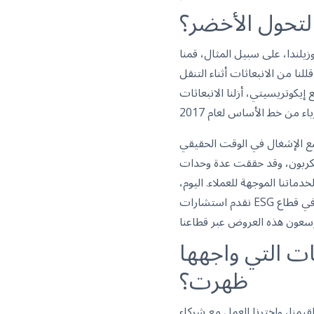
تحول الأخضر؟
زيلندا، على سبيل المثال، قمنا
نة. كما قللنا من الانبعاثات أثناء التنقل
يكوتريسيتي، أزلنا الانبعاثات
تتبع الإشغال في الوقت الحقيقي
للكربون، وقد حققت عدة وحدات
اتنا الموجهة للعملاء. اليوم،
نقدم استشارات ESG وتدقيقات كربون في عدة أسواق، بما في ذلك قيادة أول تدقيق كربون في قطاع FM في تايلاند، وهو الأول في
OCS، وما هي الفرص الجديدة التي
ظهرت؟
لقيمنا، واخترنا العمل مع شركاء