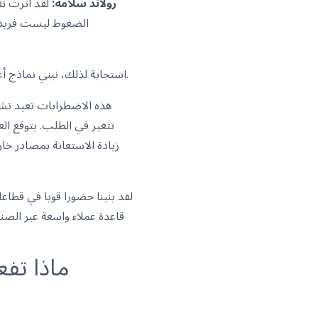
رولاند سلامة:
لقد أثرت ت
الضغوط ليست فريدة ل
استجابة لذلك، نبني نماذج أعمال أكثر مرونة ونفتح الكفاءات لمساعدة العملاء على التكيف والحفاظ على المرونة في بيئة غير متوقعة.
هذه الاضطرابات تعيد تشك
تتغير في الطلب. يتوقع الع
زيادة الاستعانة بمصادر خا
لقد بنينا حضورا قويا في قطاع
قاعدة عملاء واسعة عبر الصن
ماذا تفع