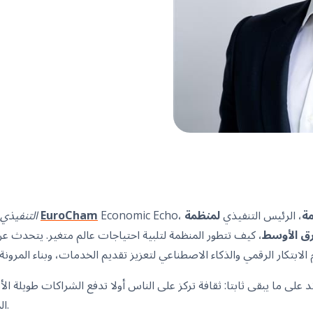
مة
، الرئيس التنفيذي
لمنظمة OCS آسيا
EuroCham
تقرير EuroCham ا
رق الأوسط
، كيف تتطور المنظمة لتلبية احتياجات عالم متغير. يتحدث ع
على ما يبقى ثابتا: ثقافة تركز على الناس أولا تدفع الشراكات طويلة الأمد
المشترك بفعل الصواب، كل يوم.