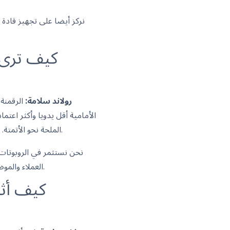
نركز أيضا على تجهيز قادة ا
كيف ترى 
رولاند سلامة:
الرقمنة 
الأمامية أقل يدويا وأكثر اعتم
الملحة نحو الأتمتة. قد تستغرق الأسواق الأخرى ذات معدلات البطالة الأعلى وقتا أطول، لكن الضغط للتحديث يتزايد عالميا.
نحن نستثمر في الروبوتات،
العملاء والموظفين على حد سواء، لطرق عمل جديدة. هذا هو تركيزنا: أن نكون شريكا في التغيير، لا مجرد مزود للأدوات.
كيف أثر