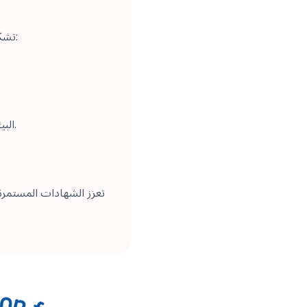
تسترشد عملياتنا بعدة أطر أساسية لمعايير ISO تشكل أساس التسليم الآمن والمستدام وعالي الجودة:
البيئةيوجه الاستخدام المسؤول للطاقة والمواد، مواءما عمليات الموقع مع أهداف العملاء في الاستدامة.
تعزز الشهادات المستمرة 