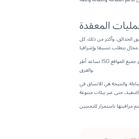
عمليات المعقدة
يق الحدائق، وأكثر من ذلك. كل
مجال يتطلب تنسيقا وإشرافيا.
تساعد أطر ISO في إدارة هذا التعقيد. يوضحون كيفية توثيق كل مهمة وتتبعها ومراجعتها للحفاظ على معايير متسقة عبر جميع المواقع
والفرق.
اءلة. والنتيجة هي الاتساق في