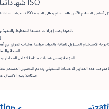
شهاداتنا الرئيسية في ISO
الجودةيحدد إجراءات متسقة للتخطيط والتنفيذ والتحسين عبر جميع العقود.
–
– الصحة والسل
المهنيةيؤسس عمليات منظمة لتقليل المخاطر وحماية الأشخاص في العمل.
بموجب هذه المعايير الانضباط التشغيلي وتدعم التحسين المستمر. معا،
متكاملا يتيح الاتساق عبر جميع الخدمات والمواقع.