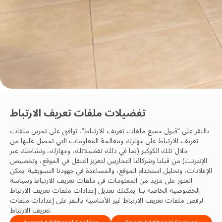
الصحة والسلامة
تفضيلات ملفات تعريف الارتباط
غيلي في قطاع إدارة المرافق في المملكة العربية السعودية
بالنقر على “قبول جميع ملفات تعريف الارتباط”، توافق على تخزين ملفات
تعريف الارتباط على جهازك ومعالجة المعلومات التي تحصل عليها من
خلال تلك الكوكيز (بما في ذلك تفضيلاتك، وجهازك، ونشاطك عبر
فريق OCS
الإنترنت) من قبلنا وشركائنا التجاريين لتعزيز التنقل في الموقع، وتخصيص
17 Feb, 2026
الإعلانات، وتحليل استخدام الموقع، والمساعدة في جهودنا التسويقية. يمكن
العثور على مزيد من المعلومات في ملفات تعريف الارتباط
وسياسة
الخصوصية
الخاصة بنا. يمكنك تعديل إعدادات ملفات تعريف الارتباط
لرفض ملفات تعريف الارتباط غير الأساسية بالنقر على إعدادات ملفات
تعريف الارتباط.