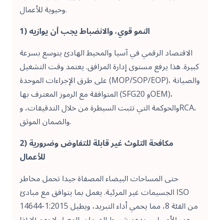
وحيوية للأعمال.
1) النمو قوي، والانضباط يجب أن يوازيه
الاقتصاد الرقمي في آسيا والمحيط الهادئ يتوسع بسرعة
كبيرة. هذا يرفع مستوى إدارة المرافق. يعتمد وقت التشغيل
على طرق الإجراءات الموحدة (MOP/SOP/EOP)، والصيانة
المتوافقة مع الرموز المعترف بها (SFG20 وOEM)،
والحوكمة التي تثبت السيطرة من خلال التدقيقات، وRCA،
والضمان الموثق.
2) مكافحة التلوث غير قابلة للتفاوض وضرورية
للأعمال
حتى المساحات البيضاء المصفاة جيدا تحمل مخاطر
الجسيمات غير المرئية. يعمل بما يتوافق مع مبادئ ISO
14644-1:2015 من الفئة 8، مما يحمي أداء التبريد، ويطيل
عمر الأصول، ويدعم شروط الضمان. المعيار لا يهم إلا إذا