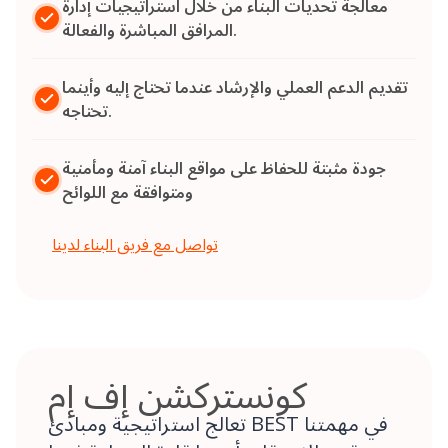
معالجة تحديات البناء من خلال استراتيجيات إدارة
المرافق المباشرة والفعالة.
تقديم الدعم العملي والإرشاد عندما تحتاج إليه وأينما
تحتاجه.
جودة مثبتة للحفاظ على مواقع البناء آمنة ومأمنية
ومتوافقة مع اللوائح
تواصل مع فريق البناء لدينا
كونستركشن إف إم
تعالج استراتيجية ومبادئ BEST في مهمتنا