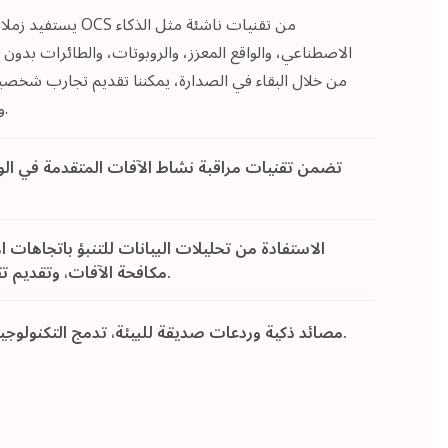
يستفيد زملاؤنا في فر
الاصطناعي، والواقع المعزز، والروبوتات، والطائرات بدون ط
من خلال البقاء في الصدارة، يمكننا تقديم تجارب شخصية
وخلق بيئات مستدامة وموفرة للطاقة.
تضمن تقنيات مراقبة نشاط الآفات المتقدمة في ال
الاستفادة من تحليلات البيانات للتنبؤ باتجاهات 
مكافحة الآفات، وتقديم تقارير ثاقبة للتحسين المستمر.
مصائد ذكية وردعات صديقة للبيئة، تدمج التكنولوجيا لإدارة الآفات بكفاءة وفعالية.