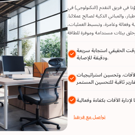
يق التقدم (التكنولوجي) في OCS من تقنيات ناشئة مثل الذكاء
يار، والمباني الذكية لصالح عملائنا.
 وفعالة وغامرة، وتبسيط العمليات،
وقت الحقيقي استجابة سريعة
ودقيقة للإصابة.
الآفات، وتحسين استراتيجيات
تواصل مع فريقنا