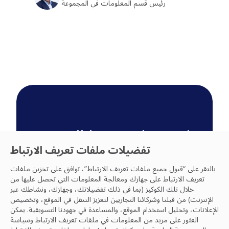
رئيس قسم المعلومات في المجموعة
انضم إلى فرقنا التقنية
تفضيلات ملفات تعريف الارتباط
العالمية
بالنقر على “قبول جميع ملفات تعريف الارتباط”، توافق على تخزين ملفات
قم بزيارة صفحة المواقع العالمية الخاصة
تعريف الارتباط على جهازك ومعالجة المعلومات التي تحصل عليها من
بنا لمنطقتك وابحث عن الوظائف اليوم.
خلال تلك الكوكيز (بما في ذلك تفضيلاتك، وجهازك، ونشاطك عبر
الإنترنت) من قبلنا وشركائنا التجاريين لتعزيز التنقل في الموقع، وتخصيص
ابحث في مواقعنا العالمية
الإعلانات، وتحليل استخدام الموقع، والمساعدة في جهودنا التسويقية. يمكن
العثور على مزيد من المعلومات في ملفات تعريف الارتباط
وسياسة