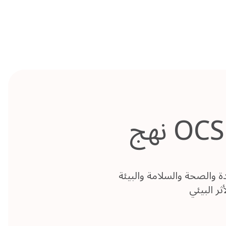
Skip
to
content
نهج OCS للجودة والصحة والسلامة والبيئة
 والبيئة (QHSE) مدعوما بخدمات عالية