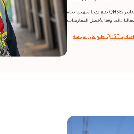
نتبع نهجا منهجيا تجاه QHSE، ونلتزم بمعايير ISO ذات الصلة، ونلتزم بتطوير نهجنا باستمرار
سياسة QHSE الخاصة بنا