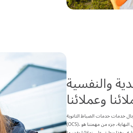
ية والنفسية
ائنا وعملائنا
نا أكثر من 130,000 زميل في مجال خدمات خدمات الضباط الثانوية
(OCS)، ومن الضروري أن نتبع نهجا استباقيا تجاه الصحة. ففي النهاية، جزء من مهمتنا هو
، وهذا ينطبق على زملائنا بقدر ما