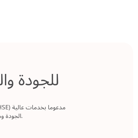
الجودة ومتسقة، ونهج استباقي للصحة والسلامة، والتزام بتقليل الأثر البيئي.