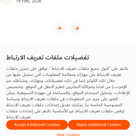
19 Feb, 2026
تفضيلات ملفات تعريف الارتباط
تواصل مع فريق OCS
بالنقر على “قبول جميع ملفات تعريف الارتباط”، توافق على تخزين ملفات
تعريف الارتباط على جهازك ومعالجة المعلومات التي تحصل عليها من
الخاص بك
خلال تلك الكوكيز (بما في ذلك تفضيلاتك، وجهازك، ونشاطك عبر
الإنترنت) من قبلنا وشركائنا التجاريين لتعزيز التنقل في الموقع، وتخصيص
نحن مستعدون لتقديم أفضل التجارب والإنتاجية
الإعلانات، وتحليل استخدام الموقع، والمساعدة في جهودنا التسويقية. يمكن
العثور على مزيد من المعلومات في ملفات تعريف الارتباط
وسياسة
والممارسات والمرونة والنتائج، ونتطلع للتواصل معك ومع
الخصوصية
الخاصة بنا. يمكنك تعديل إعدادات ملفات تعريف الارتباط
فريقك.
لرفض ملفات تعريف الارتباط غير الأساسية بالنقر على إعدادات ملفات
تعريف الارتباط.
تواصل معنا
Accept Additional Cookies
Reject Additional Cookies
View Cookies