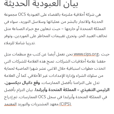
بيان العبودية الحديثة
مجموعة OCS هي شركة أخلاقية ملتزمة بالقضاء على العبودية
الحديثة والاتجار بالبشر من عملياتها وسلاسل التوريد، سواء في
المملكة المتحدة أو خارجها – حيث تتعاون مع خبراء الصناعة مثل
تحالف العبيد الحر، وتجري تقييمات المخاطر على الموردين، وتوفر
تدريبا شاملا للزملاء.
، حيث
www.cips.org
نحن نعمل أيضا عن كثب مع منظمات مثل
حققنا علامة أخلاقيات الشركات. تمنح هذه العلامة للشركات التي
اتخذت خطوات استباقية خلال الاثني عشر شهرا الماضية لحماية
من سلوك الشراء وإدارة الإمدادات غير الأخلاقي. كما أن العلامة
تدل على التزامنا بأفضل الممارسات.
وقع دانيال ديكسون،
الرئيس التنفيذي – المملكة المتحدة وأيرلندا
، بيان التزام بأفضل
الممارسات. تم إدراج OCS في المملكة المتحدة وأيرلندا في سجل
المعتمد (CIPS).
معهد المشتريات والتوريد