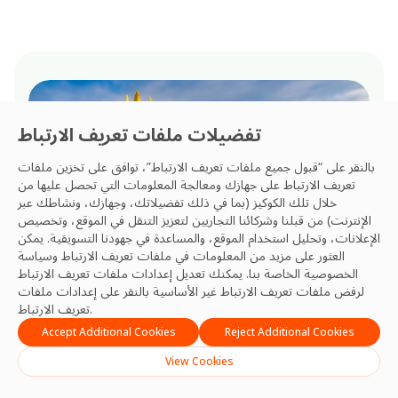
تفضيلات ملفات تعريف الارتباط
بالنقر على “قبول جميع ملفات تعريف الارتباط”، توافق على تخزين ملفات
تعريف الارتباط على جهازك ومعالجة المعلومات التي تحصل عليها من
خلال تلك الكوكيز (بما في ذلك تفضيلاتك، وجهازك، ونشاطك عبر
الإنترنت) من قبلنا وشركائنا التجاريين لتعزيز التنقل في الموقع، وتخصيص
الإعلانات، وتحليل استخدام الموقع، والمساعدة في جهودنا التسويقية. يمكن
العثور على مزيد من المعلومات في ملفات تعريف الارتباط
وسياسة
الخصوصية
الخاصة بنا. يمكنك تعديل إعدادات ملفات تعريف الارتباط
لرفض ملفات تعريف الارتباط غير الأساسية بالنقر على إعدادات ملفات
التزاماتنا وإجراءاتنا
تعريف الارتباط.
Accept Additional Cookies
Reject Additional Cookies
وسياساتنا المتعلقة بESG
View Cookies