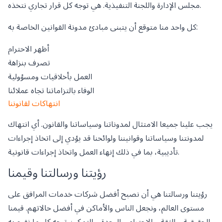
مجلس الإدارة واللجنة التنفيذية. هي توجه كل قرار تجاري نتخذه.
كل واحد منا متوقع أن يتبنى مبادئ مدونة القوانين الخاصة به:
أظهر الاحترام
تصرف بنزاهة
العمل بأخلاقيات ومسؤولية
الوفاء بالتزاماتنا تجاه عملائنا
انتهاكات لقانوننا
يجب علينا جميعا الامتثال لمدوناتنا وسياساتنا والقانون. أي انتهاك
لمدونتنا وسياساتنا وقوانيننا ولوائحنا قد يؤدي إلى اتخاذ إجراءات
تأديبية، بما في ذلك إنهاء العمل واتخاذ إجراءات قانونية.
رؤيتنا ورسالتنا وقيمنا
رؤيتنا ورسالتنا هي أن نصبح أفضل شركات خدمات المرافق على
مستوى العالم، ونجعل الناس والأماكن في أفضل حالاتهم. قيمنا
الحقيقية، والثقة، والاحترام، والوحدة، والتمكين توجه كل ما نقوم به