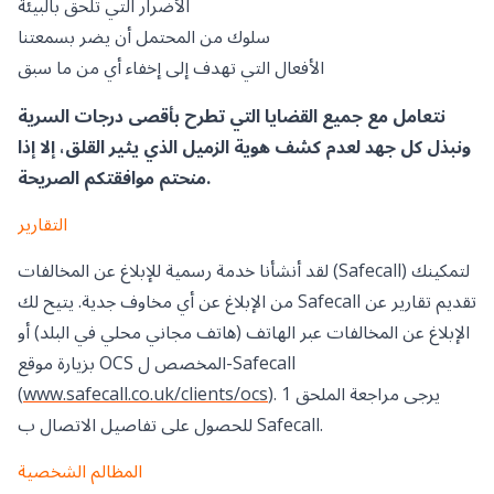
الأضرار التي تلحق بالبيئة
سلوك من المحتمل أن يضر بسمعتنا
الأفعال التي تهدف إلى إخفاء أي من ما سبق
نتعامل مع جميع القضايا التي تطرح بأقصى درجات السرية
ونبذل كل جهد لعدم كشف هوية الزميل الذي يثير القلق، إلا إذا
منحتم موافقتكم الصريحة.
التقارير
لقد أنشأنا خدمة رسمية للإبلاغ عن المخالفات (Safecall) لتمكينك
من الإبلاغ عن أي مخاوف جدية. يتيح لك Safecall تقديم تقارير عن
الإبلاغ عن المخالفات عبر الهاتف (هاتف مجاني محلي في البلد) أو
بزيارة موقع OCS المخصص ل-Safecall
). يرجى مراجعة الملحق 1
www.safecall.co.uk/clients/ocs
(
للحصول على تفاصيل الاتصال ب Safecall.
المظالم الشخصية