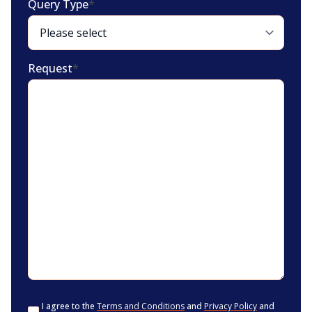
Query Type
*
Request
*
Consent
*
I agree to the
Terms and Conditions
and
Privacy Policy
and