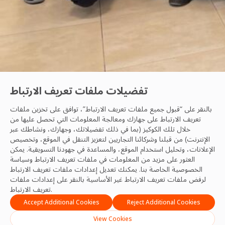
تفضيلات ملفات تعريف الارتباط
بالنقر على “قبول جميع ملفات تعريف الارتباط”، توافق على تخزين ملفات
تعريف الارتباط على جهازك ومعالجة المعلومات التي تحصل عليها من
خلال تلك الكوكيز (بما في ذلك تفضيلاتك، وجهازك، ونشاطك عبر
الصحة والسلامة
الإنترنت) من قبلنا وشركائنا التجاريين لتعزيز التنقل في الموقع، وتخصيص
الإعلانات، وتحليل استخدام الموقع، والمساعدة في جهودنا التسويقية. يمكن
 والانضباط التشغيلي في قطاع إدارة المرافق في الإمارات
العثور على مزيد من المعلومات في ملفات تعريف الارتباط
وسياسة
الخصوصية
الخاصة بنا. يمكنك تعديل إعدادات ملفات تعريف الارتباط
لرفض ملفات تعريف الارتباط غير الأساسية بالنقر على إعدادات ملفات
تعريف الارتباط.
فريق OCS
19 Feb, 2026
Accept Additional Cookies
Reject Additional Cookies
View Cookies