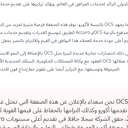
دولي الرائد لخدمات المرافق في العالم، ويؤكد تركيزها على تقديم خدم
بالنسبة لأكورو، توفر هذه الصفقة فرصة مثيرة لمزيد من النمو والتطور. سيخلق التكام
الطريق لتوسيع القدرات وتقديم خدمات محسنة. علاوة على ذلك، يشترك uro
العقود مع وكالة الممتلكات الحكومية، السكك الحديدية الأيرلندية، والحدائق الملكية
المرموقة وتوسيعها، مع التركيز أيضا على تطوير خط إنتاج قوي للاندماج والاستحواذ حتى عام 2024.
تقدمها أكورو وكذلك التزامها بالحفاظ على قيمها القوي
. معرفة أكورو العميقة بقطاعي التعليم والرعاية الصحية 