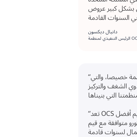
وض OCS الحالية في القطاع العام وستلعب دورا في تنفيذ خطط النمو
دانيال ديكسون
“على مدى الثمانية عشر عاما الماضية، قدمنا لعملائنا خدمة فريدة ومصممة خصيصا، والتي
وي الشغف والتركيز
“تعد OCS واحدة من أبرز مقدمي خدمات المرافق في السوق مع التزام واضح بتقديم أفضل
مع قيم OCS، وسنتمكن معا