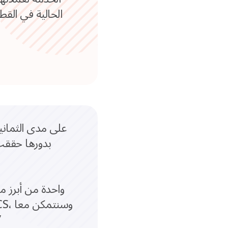
بدورها حققت 
من تقد