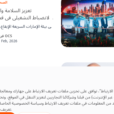
الصحة
تعزيز السلامة وا
والانضباط التشغيلي في قطا
المرافق في ا
في بيئة الإمارات السريعة الإيقا
فرق إدارة المرافق الحفاظ على ع
فريق OCS
وموثوقة. يساعد إطار عم
 Feb, 2026
الوعي واتخاذ القرار والانضباط ال
بيئات معقدة مثل المطارات 
التجارية والبنية التحتية الحيوية.
الصحة
لماذا تعتبر معاي
إدارة
الارتباط”، توافق على تخزين ملفات تعريف الارتباط على جهازك ومعالجة
تشكل مع
 الإنترنت) من قبلنا وشركائنا التجاريين لتعزيز التنقل في الموقع، و
المرافق المتسقة والآمنة وعال
فريق OCS
يد من المعلومات في ملفات تعريف الارتباط
وسياسة الخصوصية
الخاصة 
 Nov, 2025
تعريف الارتباط غير الأساسية بالنقر على إعدادات ملفات تعريف الارتباط.