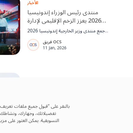
الأخبار
منتدى رئيس الوزراء إندونيسيا
2026 يعزز الزخم الإقليمي لإدارة
المرافق الجاهزة للمستقبل
جمع منتدى وزير الخارجية إندونيسيا 2026
قادة من الحكومات والصناعة لاستكشاف
فريق OCS
الذكاء الاصطناعي وESG والدور المتطور
11 Jan, 2026
لإدارة المرافق. كما شهد الحدث إدخال
IFMA إلى إندونيسيا، مما عزز الزخم
الإقليمي نحو FM أكثر احترافية وجاهزية
للمستقبل.
القيادة
دفع التحول المستدام من خلال
الناس والتكنولوجيا والهدف
بالنقر على “قبول جميع ملفات تعريف 
رولاند سلامة، الرئيس التنفيذي ل OCS
تفضيلاتك، وجهازك، ونشاطك عبر
APAC & ME، حول دفع الاستدامة والابتكار
فريق OCS
التسويقية. يمكن العثور على مز
والمرونة في إدارة المرافق.
11 Nov, 2025