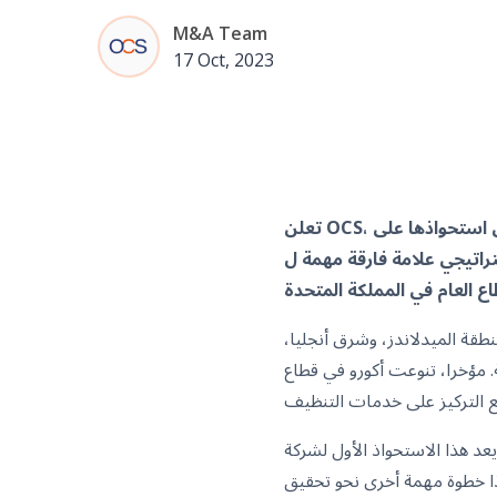
M&A Team
17 Oct, 2023
تعلن OCS، المزود العالمي الرائد لخدمات المرافق، عن استحواذها على Accuro، المزود البريطاني لخدمات إدارة المرافق
 فارقة مهمة ل OCS، مما يعزز أكثر
أنحاء منطقة الميدلاندز، وشرق أنجليا،
 مؤخرا، تنوعت أكورو في قطاع
يعد هذا الاستحواذ الأول لشركة OCS منذ اندماجها مع عمليات أتاليان سيرفيست في المملكة المتحدة وأيرلندا وآسيا بعد استثمار كبير
يتون، دوبيلييه ورايس في وقت سابق من عام 2023. يمثل هذا خطوة مهمة أخرى نحو تحقيق OCS