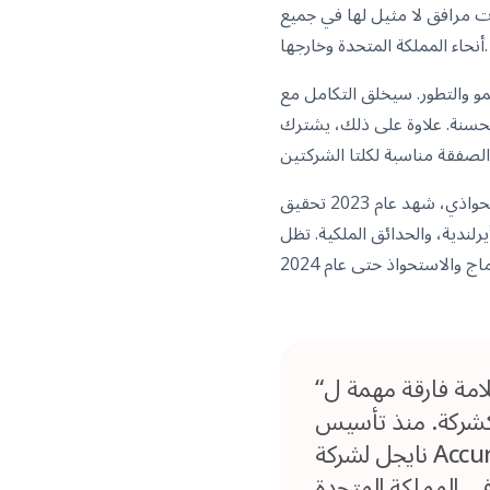
ات مرافق لا مثيل لها في جميع
أنحاء المملكة المتحدة وخارجها.
ل مع OCS فرصا جديدة لفريق أكورو، مما يمهد
Acc وOCS في ثقافة متشابهة وكلاهما مدفوع بالرغبة
بالإضافة إلى النمو الاستحواذي، شهد عام 2023 تحقيق OCS أهدافه العضوية للنمو بما في ذلك انتصارات تجارية جديدة كبيرة مثل
. تظل OCS ملتزمة بالحفاظ على قاعدة عملائها
“نحن سعداء بالإعلان عن هذه الصفقة التي تمثل علامة فارقة مهمة ل OCS. لطالما أعجبت
ة كشركة. منذ تأسيس
نايجل لشركة Accuro في عام 2005، حقق الشركة سجلا حافلا في تقديم أعلى مستويات
في المملكة المتحدة