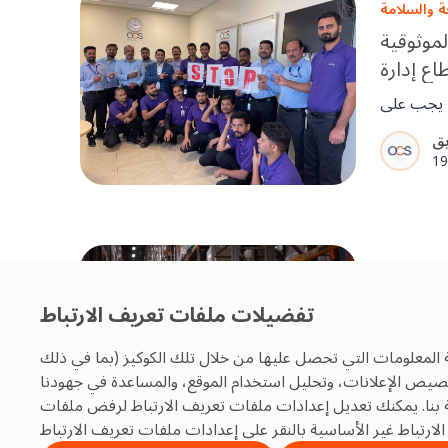
 والسلامة
لموثوقية
ع إدارة
لإمارات
ع، يجب على
مليات آمنة
ل STOP في تعزيز
19
تشغيلي عبر
والمشاريع
 والسلامة
ير ISO مهمة في
تفضيلات ملفات تعريف الارتباط
 المرافق
 المعلومات التي تحصل عليها من خلال تلك الكوكيز (بما في ذلك
ايير ISO العمود الفقري لإدارة
تخصيص الإعلانات، وتحليل استخدام الموقع، والمساعدة في جهودنا
ية الجودة.
بنا. يمكنك تعديل إعدادات ملفات تعريف الارتباط لرفض ملفات
بتوجيه من ISO 9001 و14001 و45001،
25
يضمن OCS الموثوقية والمساءلة والتحسين