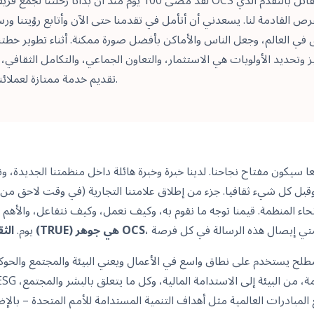
لقد مضى 100 يوم منذ أن بدأنا رحلتنا لجمع فريقينا المميزين معا ل
فرص القادمة لنا. يسعدني أن أتأمل في تقدمنا حتى الآن وأتابع رؤيتنا و
ي العالم، وجعل الناس والأماكن بأفضل صورة ممكنة. أثناء تطوير خطتنا
ز وتحديد الأولويات هي الاستثمار، والتعاون الجماعي، والتكامل الثقافي، ومسؤوليتن
تقديم خدمة ممتازة لعملائنا والمستخدمين النهائيين.
عا سيكون مفتاح نجاحنا. لدينا خبرة وخبرة هائلة داخل منظمتنا الجديدة، 
بل كل شيء ثقافيا. جزء من إطلاق علامتنا التجارية (في وقت لاحق من
اء المنظمة. قيمنا توجه ما نقوم به، وكيف نعمل، وكيف نتفاعل، والأه
الثقة، الاحترام، الوحدة والتمكين (TRUE) هي جوهر OCS
يوم.
لمبادرات العالمية مثل أهداف التنمية المستدامة للأمم المتحدة – بال