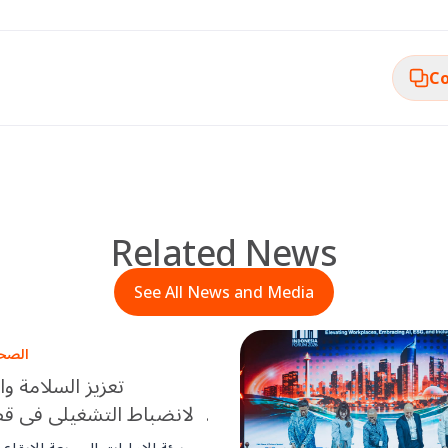
Co
Related News
See All News and Media
الصحة
تعزيز السلامة وا
والانضباط التشغيلي في قطا
المرافق في ا