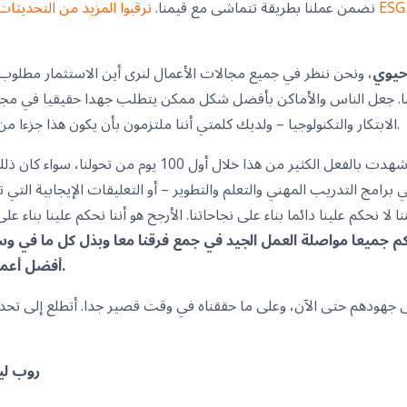
نضمن عملنا بطريقة تتماشى مع قيمنا.
ترقبوا المزيد من التحديثات حول استراتيجي
 حيوي
، ونحن ننظر في جميع مجالات الأعمال لنرى أين الاستثمار مطلو
نا. جعل الناس والأماكن بأفضل شكل ممكن يتطلب جهدا حقيقيا في مجال
الابتكار والتكنولوجيا – ولديك كلمتي أننا ملتزمون بأن يكون هذا جزءا من مبادئنا ومكونا أساسيا لنجاحنا.
وبالحديث عن النجاح، فقد شهدت بالفعل الكثير من هذا خلال أ
ي برامج التدريب المهني والتعلم والتطوير – أو التعليقات الإيجابية الت
ا لا نحكم علينا دائما بناء على نجاحاتنا. الأرجح هو أننا نحكم علينا بناء على
 جميعا مواصلة العمل الجيد في جمع فرقنا معا وبذل كل ما في و
أفضل أعمال خدمات المرافق في العالم.
ى جهودهم حتى الآن، وعلى ما حققناه في وقت قصير جدا. أتطلع إلى تح
روب لي