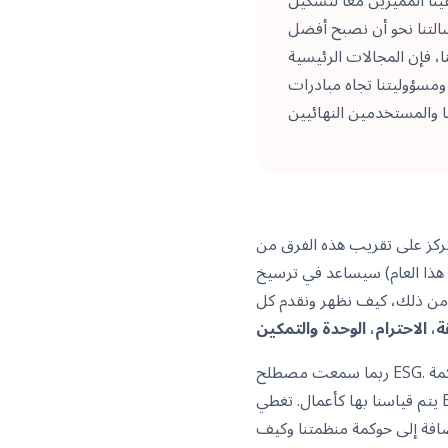
تشكيل OCS الجديد، وأنا متحمس ومتفائل بالتقدم الذي
رسالتنا نحو أن نصبح أفضل
، فإن المجالات الرئيسية
ا تجاه مبادرات ESG، واستمرار
ونركز على تقريب هذه الفرق من
 هذا العام) سيساعد في ترسيخ
م من ذلك، كيف نظهر ونقدم كل
ربما سمعت مصطلح ESG. هو مصطلح يستخدم على نطاق واسع في الأعمال ويعني البيئة والمجتمع والحوكمة. ESG هو آلية للمساءلة
يتم قياسنا بها كأعمال. تغطي ESG كل جانب من جوانب الاستدامة، من البيئة إلى الاستدامة المالية، وكل ما يتعلق بالبشر والمجتمع،
إضافة إلى حوكمة منظمتنا وكيف