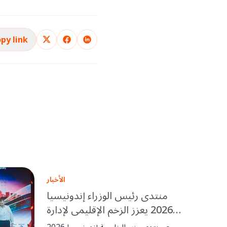
py link
الأخبار
منتدى رئيس الوزراء إندونيسيا
2026 يعزز الزخم الإقليمي لإدارة
المرافق الجاهزة للمستقبل