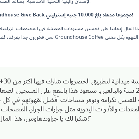
الإسكان والبنية التحتية الأساسية، يساعد الصندوق في كل ما يحتاجه المجتمع.
هذا العام حقق برنامج Groundhouse Give Back مجموعا مذهلا بلغ 10,000 جنيه إسترليني!
 المال إيجابيا على تحسين مستويات المعيشة في المجتمعات الزراعية، حيث نحصل ع
نحن فخورون جدا بفرقنا، فقد عملوا بجد كبير للترويج لعلامة 
الشباب بين 17 و25 سنة والبالغين. سيعود هذا بالنفع على المنتجين ا
ة للعيش بكرامة ويوفر مساحات أفضل لقهوتهم في كل 
معدات والأدوات اليدوية مثل جزازات الجزاز، المضخات،
شكرا لك يا جراوندهاوس، هذا المال سيغير حياة الناس!”
م