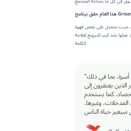
لى بعض قهوة Blend 7 الخاصة بنا.
Groundhouse Coffee الخاصة بنا وقدموا أفضل أنواع القهوة بكل معنى
الكلمة.
“قررنا بدء مدرسة ميدانية لتطبيق الخضروات شارك فيها أكثر من 30+ أسرة، بما في ذلك
لصغار الذين يفتقرون إلى
حصاد. كما يستخدم
 المدخلات، وغيرها.
قهى كابوكاس