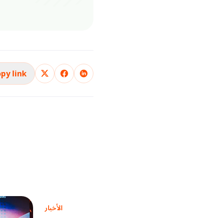
py link
الأخبار