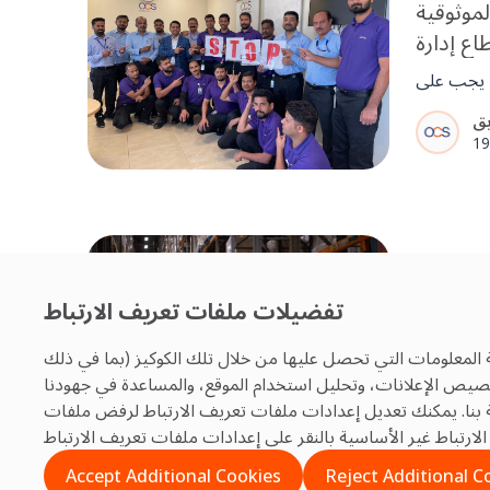
لموثوقية
ع إدارة
لإمارات
ع، يجب على
مليات آمنة
ل STOP في تعزيز
19
تشغيلي عبر
والمشاريع
 والسلامة
ير ISO مهمة في
تفضيلات ملفات تعريف الارتباط
 المرافق
 المعلومات التي تحصل عليها من خلال تلك الكوكيز (بما في ذلك
ايير ISO العمود الفقري لإدارة
تخصيص الإعلانات، وتحليل استخدام الموقع، والمساعدة في جهودنا
ية الجودة.
بنا. يمكنك تعديل إعدادات ملفات تعريف الارتباط لرفض ملفات
بتوجيه من ISO 9001 و14001 و45001،
25
يضمن OCS الموثوقية والمساءلة والتحسين
ات مع دعم
Accept Additional Cookies
Reject Additional C