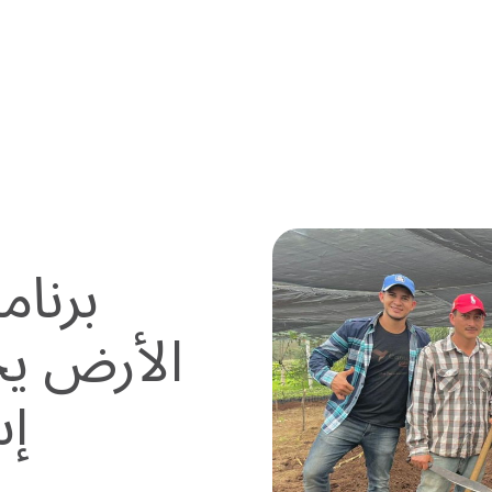
برنام
إس