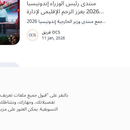
منتدى رئيس الوزراء إندونيسيا
2026 يعزز الزخم الإقليمي لإدارة
المرافق الجاهزة للمستقبل
جمع منتدى وزير الخارجية إندونيسيا 2026
قادة من الحكومات والصناعة لاستكشاف
فريق OCS
الذكاء الاصطناعي وESG والدور المتطور
11 Jan, 2026
لإدارة المرافق. كما شهد الحدث إدخال
IFMA إلى إندونيسيا، مما عزز الزخم
الإقليمي نحو FM أكثر احترافية وجاهزية
للمستقبل.
القيادة
دفع التحول المستدام من خلال
الناس والتكنولوجيا والهدف
بالنقر على “قبول جميع ملفات تعريف 
رولاند سلامة، الرئيس التنفيذي ل OCS
تفضيلاتك، وجهازك، ونشاطك عبر
APAC & ME، حول دفع الاستدامة والابتكار
فريق OCS
التسويقية. يمكن العثور على مز
والمرونة في إدارة المرافق.
11 Nov, 2025