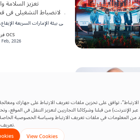
تعزيز السلامة وا
والانضباط التشغيلي في قطا
المرافق في ا
في بيئة الإمارات السريعة الإيقا
فرق إدارة المرافق الحفاظ على ع
فريق OCS
وموثوقة. يساعد إطار عم
 Feb, 2026
الوعي واتخاذ القرار والانضباط ال
بيئات معقدة مثل المطارات 
التجارية والبنية التحتية الحيوية.
الصحة
لماذا تعتبر معاي
إدارة
الارتباط”، توافق على تخزين ملفات تعريف الارتباط على جهازك ومعالجة
تشكل مع
 الإنترنت) من قبلنا وشركائنا التجاريين لتعزيز التنقل في الموقع، و
المرافق المتسقة والآمنة وعال
فريق OCS
يد من المعلومات في ملفات تعريف الارتباط
وسياسة الخصوصية
الخاصة 
 Nov, 2025
تعريف الارتباط غير الأساسية بالنقر على إعدادات ملفات تعريف الارتباط.
المستمر عبر جميع العملي
ookies
View Cookies