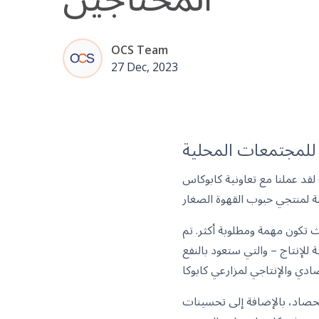
OCS Team
27 Dec, 2023
 للمجتمعات المحلية
لقد عملنا مع تعاونية كابوكاس (COCAFCAL) ونتبرع بمبلغ 2 جنيه إسترليني من كل صندوق قهوة نشتريه، والذي يتحول بعد ذلك إلى
ث تكون مهمة ومطلوبة أكثر. تم
للإنتاج – والتي ستعود بالنفع
لحصاد، بالإضافة إلى تحسينات