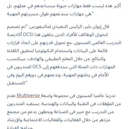
أكبر. هذه ليست فقط مهارات حيوية ستساعدهم في عملهم، بل
هي مهارات ستدعمهم طوال مسيرتهم المهنية.”
قال إيوان بلير، الرئيس التنفيذي لمالتيفورس: “تم تصميم
أكاديمية OCSi لتحويل الوظائف للأفراد الذين يتلقون هذا
التدريب العالمي المستوى، مع تحويل قدرتهم على اتخاذ قرارات
قائمة على البيانات واستخدام التكنولوجيا لتحقيق الكفاءة
والنتائج. من خلال التعلم التطبيقي والهادف، سيكتسب
المتدربون في OCS المهارات ذات الصلة التي ستدفعهم إلى
الأمام في رحلتهم المهنية، وتدعمهم في دورهم اليوم وفي
المستقبل.”
تدريبا عالميا المستوى في مجموعة واسعة
Multiverse
تقدم
من المؤهلات في التقنية والبيانات والهندسة. يستفيد المتدربون
من التدريب مع خبير في الصناعة ويحظون بدعم من مجتمع
مزدهر من خلال الفعاليات والفعاليات الاجتماعية والإرشاد
وبرامج القيادة.