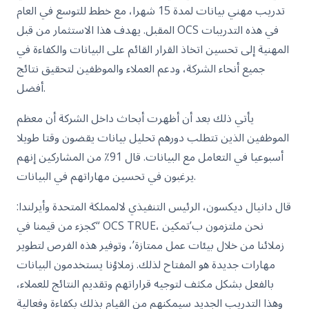
تدريب مهني بيانات لمدة 15 شهرا، مع خطط للتوسع في العام
المقبل. يهدف هذا الاستثمار من قبل OCS في هذه التدريبات
المهنية إلى تحسين اتخاذ القرار القائم على البيانات والكفاءة في
جميع أنحاء الشركة، ودعم العملاء والموظفين لتحقيق نتائج
أفضل.
يأتي ذلك بعد أن أظهرت أبحاث داخل الشركة أن معظم
الموظفين الذين تتطلب دورهم تحليل بيانات يقضون وقتا طويلا
أسبوعيا في التعامل مع البيانات. قال 91٪ من المشاركين إنهم
يرغبون في تحسين مهاراتهم في البيانات.
قال دانيال ديكسون، الرئيس التنفيذي لالمملكة المتحدة وأيرلندا:
“كجزء من قيمنا في OCS TRUE، نحن ملتزمون ب’تمكين
زملائنا من خلال بيئات عمل ممتازة’، وتوفير هذه الفرص لتطوير
مهارات جديدة هو المفتاح لذلك. زملاؤنا يستخدمون البيانات
بالفعل بشكل مكثف لتوجيه قراراتهم وتقديم النتائج للعملاء،
وهذا التدريب الجديد سيمكنهم من القيام بذلك بكفاءة وفعالية