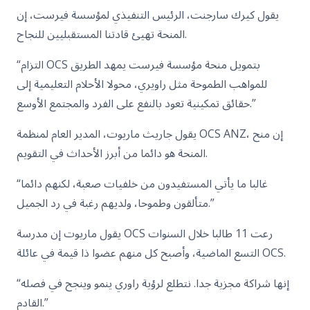
يقول كيرك سارجنت، الرئيس التنفيذي لمؤسسة فيرست، إن
المنحة تهيئ قادتنا المستقبليين للنجاح.
“التزام OCS بتمويل منحة مؤسسة فيرست يمهد الطريق
للمواهب الطموحة مثل راويري، محولا الأحلام التعليمية إلى
حقائق تمكينية تعود بالنفع على الفرد والمجتمع الأوسع.”
يقول جاريث ماريوت، المدير العام لمنظمة OCS ANZ، إن منح
المنحة هو دائما من أبرز الأحداث في التقويم.
“غالبا ما يأتي المستفيدون من خلفيات صعبة، لكنهم دائما
متألقون وطموحا، ولديهم رغبة في رد الجميل.”
يقول ماريوت إن مدرسة OCS رعت 11 طالبا خلال السنوات
التسع الماضية، وأصبح كل منهم عضوا ذا قيمة في عائلة OCS.
“إنها شراكة مجزية جدا. نتطلع لرؤية راوري ينمو وينجح في فصله
القادم.”