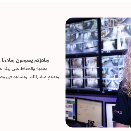
زملاؤكم يصبحون زملاءنا،
و
مغذية والحفاظ على بيئة عم