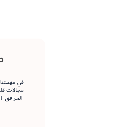
م
مجالات قلق 
المرافق: ا