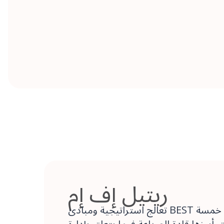
ريتيل إف إم
تعالج استراتيجية ومبادئ BEST في مهمتنا خمسة
أبرزها قادة الصناعة فيما يتعلق بإدارة