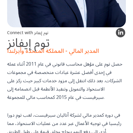
Connect with توم إيفانز
توم إيفانز
المدير المالي - المملكة المتحدة وأيرلندا
حصل توم على مؤهل محاسب قانوني في عام 2011 أثناء عمله
في إحدى أفضل عشرة عيادات متخصصة في مجموعات
الشركات. بعد ذلك انتقل إلى مزود خدمات كبير حيث ركز على
الاستحواذ والتمويل وتنفيذ الأنظمة قبل انضمامه إلى
سيرفيست في عام 2015 كمحاسب مالي للمجموعة.
في دوره كمدير مالي لشركة أتاليان سيرفيست، لعب توم دورا
رئيسيا في توجيه الأعمال عبر عدد من عمليات الاستحواذ، مما
أدى إلى دفع النمو بنجاح وخلق قيمة على طول الطريق.