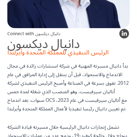
Connect with دانيال ديكسون
دانيال ديكسون
الرئيس التنفيذي للمملكة المتحدة وأيرلندا
بدأ دانيال مسيرته المهنية في شركة استشارات رائدة في مجال
الاندماج والاستحواذ، قبل أن ينتقل إلى إدارة المرافق في عام
2012. تفوق بسرعة في الصناعة وأصبح الرئيس التنفيذي لشركة
أتاليان سيرفيست، وهو المنصب الذي شغله لمدة خمس
سنوات. بعد اندماج OCS مع أتاليان سيرفيست في عام 2023،
تم تعيين دانيال رئيسا تنفيذيا لأعمال المملكة المتحدة وأيرلندا.
تشمل إنجازات دانيال الرئيسية خلال مسيرته قيادة الشركة
بنجاح خلال جائحة كوفيد-19، ودمج عدد من عمليات الاستحواذ