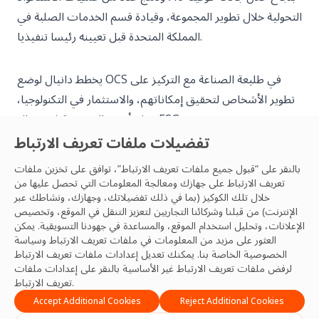
التحولية خلال تطوير المجموعة، وقيادة قسم الخدمات الصلبة في
المملكة المتحدة قبل تعيينه رئيسا تنفيذيا.
يخطط دانيال لوضع OCS في طليعة الصناعة مع التركيز على
تطوير الأشخاص لتحقيق إمكاناتهم، والاستثمار في التكنولوجيا،
ودفع أجندة المجموعة في مجال ESG.
تفضيلات ملفات تعريف الارتباط
خارج العمل، تشمل اهتمامات دانيال متابعة مدينة إبسويتش،
بالنقر على “قبول جميع ملفات تعريف الارتباط”، توافق على تخزين ملفات
واللياقة البدنية، والعقارات، والسفر.
تعريف الارتباط على جهازك ومعالجة المعلومات التي تحصل عليها من
خلال تلك الكوكيز (بما في ذلك تفضيلاتك، وجهازك، ونشاطك عبر
الإنترنت) من قبلنا وشركائنا التجاريين لتعزيز التنقل في الموقع، وتخصيص
الإعلانات، وتحليل استخدام الموقع، والمساعدة في جهودنا التسويقية. يمكن
العثور على مزيد من المعلومات في ملفات تعريف الارتباط
وسياسة
الخصوصية
الخاصة بنا. يمكنك تعديل إعدادات ملفات تعريف الارتباط
تعرف على بقية فريقنا أدناه
لرفض ملفات تعريف الارتباط غير الأساسية بالنقر على إعدادات ملفات
تعريف الارتباط.
فريق القيادة العالمي
Accept Additional Cookies
Reject Additional Cookies
فريق المملكة المتحدة وأيرلندا