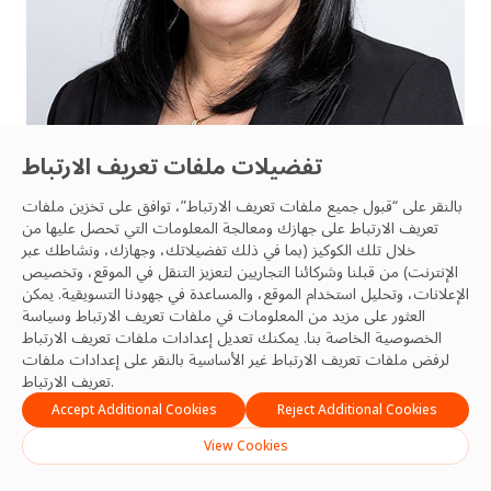
تفضيلات ملفات تعريف الارتباط
ني سوم
بالنقر على “قبول جميع ملفات تعريف الارتباط”، توافق على تخزين ملفات
المدير العام - كمبوديا
تعريف الارتباط على جهازك ومعالجة المعلومات التي تحصل عليها من
خلال تلك الكوكيز (بما في ذلك تفضيلاتك، وجهازك، ونشاطك عبر
الإنترنت) من قبلنا وشركائنا التجاريين لتعزيز التنقل في الموقع، وتخصيص
الإعلانات، وتحليل استخدام الموقع، والمساعدة في جهودنا التسويقية. يمكن
العثور على مزيد من المعلومات في ملفات تعريف الارتباط
وسياسة
الخصوصية
الخاصة بنا. يمكنك تعديل إعدادات ملفات تعريف الارتباط
فريق آسيا والمحيط الهادئ
لرفض ملفات تعريف الارتباط غير الأساسية بالنقر على إعدادات ملفات
تعريف الارتباط.
Accept Additional Cookies
Reject Additional Cookies
View Cookies