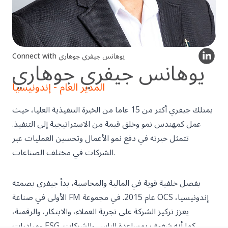
Connect with يوهانس جيفري جوهاري
يوهانس جيفري جوهاري
المدير العام - إندونيسيا
يمتلك جيفري أكثر من 15 عاما من الخبرة التنفيذية العليا، حيث
عمل كمهندس نمو وخلق قيمة من الاستراتيجية إلى التنفيذ.
تتمثل خبرته في دفع نمو الأعمال وتحسين العمليات عبر
الشركات في مختلف الصناعات.
بفضل خلفية قوية في المالية والمحاسبة، بدأ جيفري بصمته
الأولى في صناعة FM عام 2015. في مجموعة OCS إندونيسيا،
يعزز تركيز الشركة على تجربة العملاء، والابتكار، والرقمنة،
ومبادرات ESG. كما أنه شغوف بمساعدة الناس والشركات