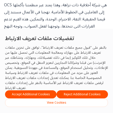
OCS هي شركة أخلاقية ذات نزاهة، وهذا يمتد عبر منظمتنا بأكملها
إلى العاملين في الخطوط الأمامية. نهجنا في الأعمال مستند إلى
قيمنا الحقيقية: الثقة، الاحترام، الوحدة، والتمكين. هذه القيم تدعم
القرارات التي نتخذها، وتوجهنا لفعل الصواب، وتوجه النهج
الذي تتخذه OCS تجاه العبودية الحديثة. التزامنا واضح وقابل
تفضيلات ملفات تعريف الارتباط
للتحقيق – للقضاء على العبودية الحديثة والاتجار بالبشر داخل كل
من أعمالنا وسلاسل التوريد، عبر شبكتنا العالمية.
بالنقر على “قبول جميع ملفات تعريف الارتباط”، توافق على تخزين ملفات
تعريف الارتباط على جهازك ومعالجة المعلومات التي تحصل عليها من
خلال تلك الكوكيز (بما في ذلك تفضيلاتك، وجهازك، ونشاطك عبر
الإنترنت) من قبلنا وشركائنا التجاريين لتعزيز التنقل في الموقع، وتخصيص
اقرأ بياننا الكامل حول العبودية الحديثة هنا
الإعلانات، وتحليل استخدام الموقع، والمساعدة في جهودنا التسويقية. يمكن
العثور على مزيد من المعلومات في ملفات تعريف الارتباط
وسياسة
الخصوصية
الخاصة بنا. يمكنك تعديل إعدادات ملفات تعريف الارتباط
لرفض ملفات تعريف الارتباط غير الأساسية بالنقر على إعدادات ملفات
تعريف الارتباط.
Accept Additional Cookies
Reject Additional Cookies
View Cookies