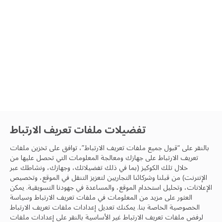
تفضيلات ملفات تعريف الارتباط
بالنقر على “قبول جميع ملفات تعريف الارتباط”، توافق على تخزين ملفات
تعريف الارتباط على جهازك ومعالجة المعلومات التي تحصل عليها من
خلال تلك الكوكيز (بما في ذلك تفضيلاتك، وجهازك، ونشاطك عبر
الإنترنت) من قبلنا وشركائنا التجاريين لتعزيز التنقل في الموقع، وتخصيص
الابتكار
|
IFM
الإعلانات، وتحليل استخدام الموقع، والمساعدة في جهودنا التسويقية. يمكن
Sort By
العثور على مزيد من المعلومات في ملفات تعريف الارتباط
وسياسة
كيف تغير كوبوتكس طريقة تنظيفنا
الخصوصية
الخاصة بنا. يمكنك تعديل إعدادات ملفات تعريف الارتباط
لرفض ملفات تعريف الارتباط غير الأساسية بالنقر على إعدادات ملفات
قد لا تكون الروبوتات قد استولت بعد على أماكن عملنا بالطريقة