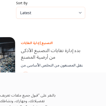
Sort By
التصنيع
|
إدارة النفايات
بدء إدارة نفايات التصنيع الأذكى
من أرضية المصنع
ينتقل المصنعون من التخلص الأساسي من
النفايات إلى إدارة النفايات كتخصص
فريق OCS
تشغيلي أساسي. مع إدارة المنشآت
08 Jun, 2025
المنظمة، يتم التحكم في النفايات في أرض
الإنتاج من خلال الفصل، ومنع التسربات،
والفحوصات، والتوثيق. يعزز هذا النهج
بالنقر على “قبول جميع ملفات تعريف 
الامتثال، ويحسن الكفاءة، ويدعم أهداف
تفضيلاتك، وجهازك، ونشاطك عبر
الاستدامة عبر بيئات التصنيع الحديثة.