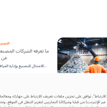
التصني
ما تعرفه الشركات المصنعة 
عن ا
الامتثال للتصنيع وإدارة المرا
جنبا إلى جنب. من خلال الصيانة
فريق OCS
وروتينات السلامة، والتوثيق الدق
3 Jul, 2025
فرق المنشآت المصنعين عل
مستقرين، وجاهزين للتدقيق، و
مع المعايير العالمية والأخلاقية.
الارتباط”، توافق على تخزين ملفات تعريف الارتباط على جهازك ومعالجة
 الإنترنت) من قبلنا وشركائنا التجاريين لتعزيز التنقل في الموقع، و