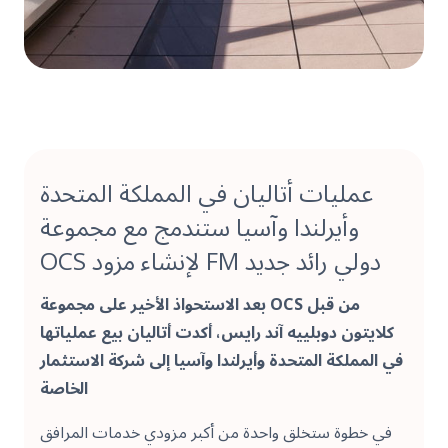
عمليات أتاليان في المملكة المتحدة
وأيرلندا وآسيا ستندمج مع مجموعة
OCS لإنشاء مزود FM دولي رائد جديد
بعد الاستحواذ الأخير على مجموعة OCS من قبل
كلايتون دوبلييه آند رايس، أكدت أتاليان بيع عملياتها
في المملكة المتحدة وأيرلندا وآسيا إلى شركة الاستثمار
الخاصة
في خطوة ستخلق واحدة من أكبر مزودي خدمات المرافق