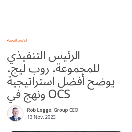
Skip
to
content
الاستراتيجية
الرئيس التنفيذي
للمجموعة، روب ليج،
يوضح أفضل استراتيجية
ونهج في OCS
Rob Legge, Group CEO
13 Nov, 2023