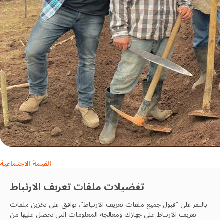
القيمة الاجتماعية
ليني للمزارعين المحتاجين
تفضيلات ملفات تعريف الارتباط
OCS Team
بالنقر على “قبول جميع ملفات تعريف الارتباط”، توافق على تخزين ملفات
27 Dec, 2023
تعريف الارتباط على جهازك ومعالجة المعلومات التي تحصل عليها من