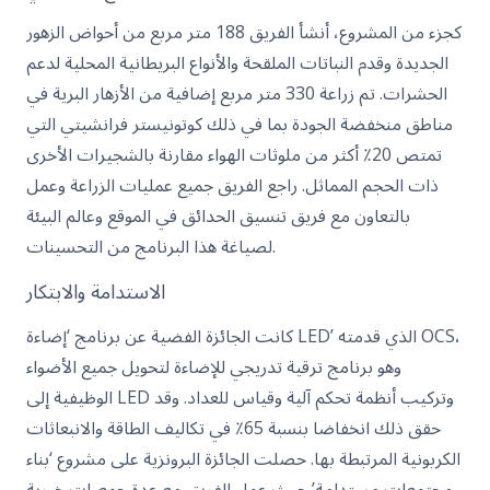
كجزء من المشروع، أنشأ الفريق 188 متر مربع من أحواض الزهور
الجديدة وقدم النباتات الملقحة والأنواع البريطانية المحلية لدعم
الحشرات. تم زراعة 330 متر مربع إضافية من الأزهار البرية في
مناطق منخفضة الجودة بما في ذلك كوتونيستر فرانشيتي التي
تمتص 20٪ أكثر من ملوثات الهواء مقارنة بالشجيرات الأخرى
ذات الحجم المماثل. راجع الفريق جميع عمليات الزراعة وعمل
بالتعاون مع فريق تنسيق الحدائق في الموقع وعالم البيئة
لصياغة هذا البرنامج من التحسينات.
الاستدامة والابتكار
كانت الجائزة الفضية عن برنامج ‘إضاءة LED’ الذي قدمته OCS،
وهو برنامج ترقية تدريجي للإضاءة لتحويل جميع الأضواء
الوظيفية إلى LED وتركيب أنظمة تحكم آلية وقياس للعداد. وقد
حقق ذلك انخفاضا بنسبة 65٪ في تكاليف الطاقة والانبعاثات
الكربونية المرتبطة بها. حصلت الجائزة البرونزية على مشروع ‘بناء
مجتمعات مستدامة’ حيث عمل الفريق مع عدة جمعيات خيرية