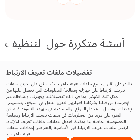
أسئلة متكررة حول التنظيف
تفضيلات ملفات تعريف الارتباط
تواصل مع فريق التنظيف
بالنقر على “قبول جميع ملفات تعريف الارتباط”، توافق على تخزين ملفات
تعريف الارتباط على جهازك ومعالجة المعلومات التي تحصل عليها من
الخاص بك
خلال تلك الكوكيز (بما في ذلك تفضيلاتك، وجهازك، ونشاطك عبر
الإنترنت) من قبلنا وشركائنا التجاريين لتعزيز التنقل في الموقع، وتخصيص
نحن جاهزون لمساعدتك في تقديم أفضل التجارب
الإعلانات، وتحليل استخدام الموقع، والمساعدة في جهودنا التسويقية. يمكن
العثور على مزيد من المعلومات في ملفات تعريف الارتباط
وسياسة
والممارسات والإنتاجية والمرونة، والنتائج. نتطلع للتواصل
الخصوصية
الخاصة بنا. يمكنك تعديل إعدادات ملفات تعريف الارتباط
معك.
لرفض ملفات تعريف الارتباط غير الأساسية بالنقر على إعدادات ملفات
تعريف الارتباط.
تواصل معنا