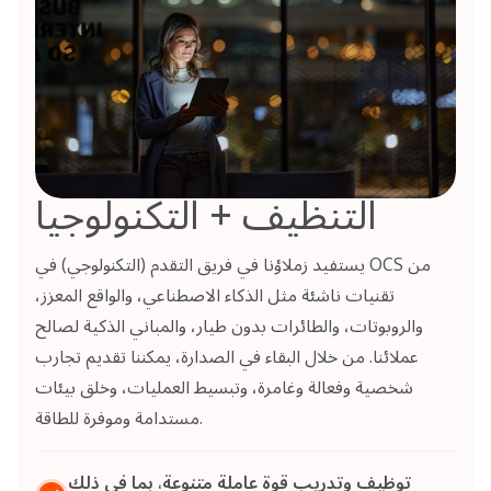
التنظيف + التكنولوجيا
يستفيد زملاؤنا في فريق التقدم (التكنولوجي) في OCS من
تقنيات ناشئة مثل الذكاء الاصطناعي، والواقع المعزز،
والروبوتات، والطائرات بدون طيار، والمباني الذكية لصالح
عملائنا. من خلال البقاء في الصدارة، يمكننا تقديم تجارب
شخصية وفعالة وغامرة، وتبسيط العمليات، وخلق بيئات
مستدامة وموفرة للطاقة.
توظيف وتدريب قوة عاملة متنوعة، بما في ذلك