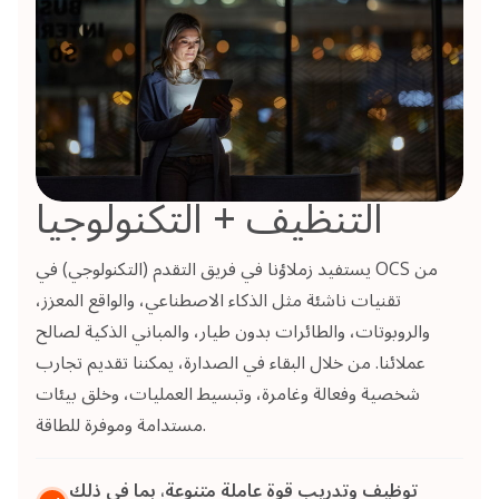
التنظيف + التكنولوجيا
يستفيد زملاؤنا في فريق التقدم (التكنولوجي) في OCS من
تقنيات ناشئة مثل الذكاء الاصطناعي، والواقع المعزز،
والروبوتات، والطائرات بدون طيار، والمباني الذكية لصالح
عملائنا. من خلال البقاء في الصدارة، يمكننا تقديم تجارب
شخصية وفعالة وغامرة، وتبسيط العمليات، وخلق بيئات
مستدامة وموفرة للطاقة.
توظيف وتدريب قوة عاملة متنوعة، بما في ذلك