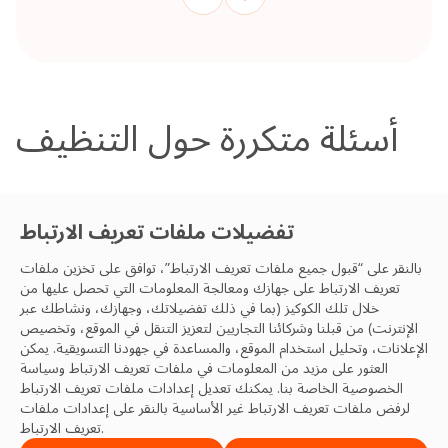
أسئلة متكررة حول التنظيف
تفضيلات ملفات تعريف الارتباط
تواصل مع فريق التنظيف
بالنقر على “قبول جميع ملفات تعريف الارتباط”، توافق على تخزين ملفات
تعريف الارتباط على جهازك ومعالجة المعلومات التي تحصل عليها من
الخاص بك
خلال تلك الكوكيز (بما في ذلك تفضيلاتك، وجهازك، ونشاطك عبر
الإنترنت) من قبلنا وشركائنا التجاريين لتعزيز التنقل في الموقع، وتخصيص
نحن جاهزون لمساعدتك في تقديم أفضل التجارب
الإعلانات، وتحليل استخدام الموقع، والمساعدة في جهودنا التسويقية. يمكن
العثور على مزيد من المعلومات في ملفات تعريف الارتباط
وسياسة
والممارسات والإنتاجية والمرونة، والنتائج. نتطلع للتواصل
الخصوصية
الخاصة بنا. يمكنك تعديل إعدادات ملفات تعريف الارتباط
معك.
لرفض ملفات تعريف الارتباط غير الأساسية بالنقر على إعدادات ملفات
تعريف الارتباط.
تواصل معنا