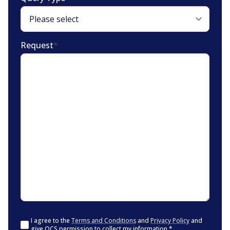
Request
*
Consent
*
I agree to the
Terms and Conditions
and
Privacy Policy
and
give OCS permission to collect my information.
*