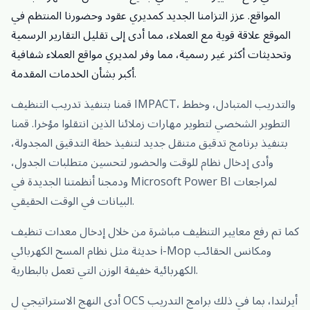
المواقع. عزز التزامنا الجديد كمديري عقود وحضورنا المنتظم في
الموقع علاقة قوية مع العملاء، مما أدى إلى تقليل التقارير الرسمية
وتحديثات أكثر غير رسمية، مما وفر لمديري مواقع العملاء شفافية
أكبر بشأن الخدمات المقدمة.
قمنا بتنفيذ تدريب التنظيف IMPACT، والتدريب المتبادل، وخطط
التطوير الشخصي لتطوير مهارات زملائنا الذين انتقلوا مؤخرا. قمنا
بتنفيذ برنامج تدقيق متنقل جديد لتنفيذ خطة التدقيق المجدولة،
وأدى إدخال نظام للوقت والحضور لتحسين متطلبات الجدول،
ودمجنا أنظمتنا الجديدة في Microsoft Power BI لمراجعات
البيانات في الوقت الحقيقي.
كما تم رفع معايير التنظيف مباشرة من خلال إدخال معدات تنظيف
حديثة مثل نظام المسح الكهربائي i-Mop ومكانس الحقائب
الكهربائية خفيفة الوزن التي تعمل بالبطارية.
أدى النهج الاستراتيجي ل OCS أيرلندا، بما في ذلك برامج التدريب