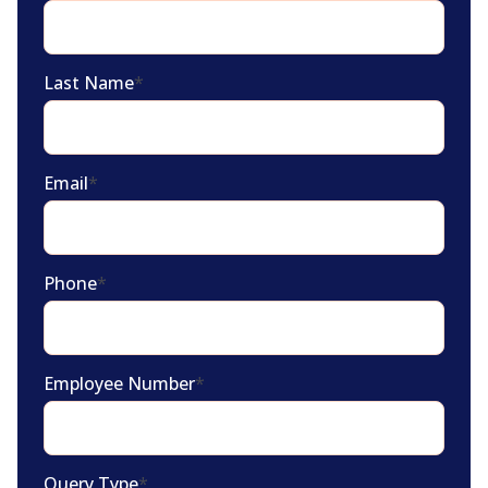
Last Name
*
Email
*
Phone
*
Employee Number
*
Query Type
*