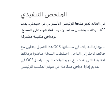
الملخص التنفيذي
في العالم تدير مقرها الرئيسي الأسترالي في سيدني. يمتد
مكان العمل على طابقين ويدعم 400 موظف، ويشمل مطبخين، ومنطقة شواء على السطح،
ومرافق مكتبية مشتركة.
هذا العميل يتعاون مع OCS منذ عام 2018، بدءا من التنظيف وإدارة النفايات في منشآتها
وظائف لاحقا إلى الداخل، احتفظت الشركة مباشرة بزملائها
في OCS؛ انعكاس للثقة والعلاقة التعاونية التي بنيت مع مرور الوقت. اليوم، تواصل OCS
تقديم إدارة مرافق متكاملة في موقع المكتب الرئيسي.