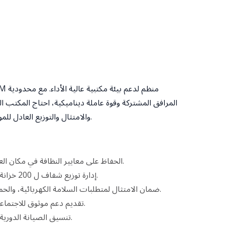
المرافق المشتركة وقوة عاملة ديناميكية، احتاج المكتب ال
والامتثال والتوزيع العادل للموارد مع ضمان تجربة موظف متسقة.
الحفاظ على معايير النظافة في مكان العمل عبر المطابخ والمناطق المشتركة.
إدارة توزيع شفاف ل 200 خزانة و65 موقف سيارات ل 400 موظف.
ضمان الامتثال لمتطلبات السلامة الكهربائية، والحماية من الحرائق، والإسعافات الأولية.
تقديم دعم موثوق للاجتماعات والفعاليات والأنشطة الاجتماعية.
تنسيق الصيانة الدورية للحفاظ على سلامة وعمل المنشآت.