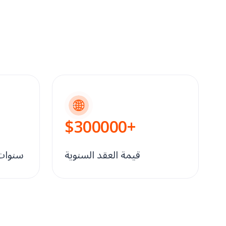
$
300000
+
قيمة العقد السنوية
سنوات 