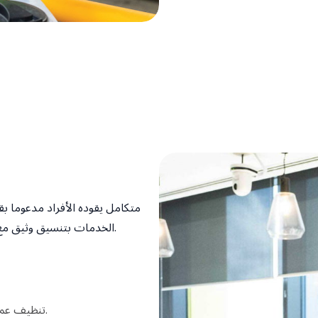
الخدمات بتنسيق وثيق مع فريق إدارة المبنى لضمان سير العمليات اليومية بسلاسة.
تنظيف عميق يوميا لآلات القهوة وخمس دورات غسالة صحون يوميا.