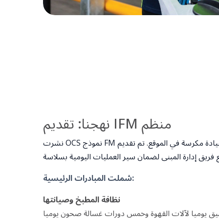
نهجنا: تقديم IFM منظم
نشرت OCS نموذج FM متكامل يقوده الأفراد مدعوما بقيادة مكرسة في الموقع. تم تقديم
شملت المبادرات الرئيسية:
نظافة المطبخ وصيانتها