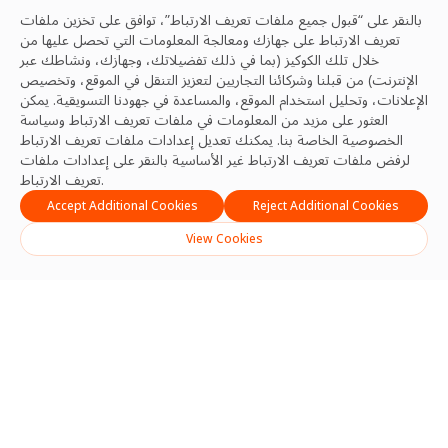
بالنقر على “قبول جميع ملفات تعريف الارتباط”، توافق على تخزين ملفات
تعريف الارتباط على جهازك ومعالجة المعلومات التي تحصل عليها من
خلال تلك الكوكيز (بما في ذلك تفضيلاتك، وجهازك، ونشاطك عبر
الإنترنت) من قبلنا وشركائنا التجاريين لتعزيز التنقل في الموقع، وتخصيص
الإعلانات، وتحليل استخدام الموقع، والمساعدة في جهودنا التسويقية. يمكن
العثور على مزيد من المعلومات في ملفات تعريف الارتباط
وسياسة
الخصوصية
الخاصة بنا. يمكنك تعديل إعدادات ملفات تعريف الارتباط
لرفض ملفات تعريف الارتباط غير الأساسية بالنقر على إعدادات ملفات
تعريف الارتباط.
Accept Additional Cookies
Reject Additional Cookies
View Cookies
Search
Search
Recent Posts
تعزيز السلامة والموثوقية والتميز التشغيلي في قطاع إدارة المرافق في
المملكة العربية السعودية
منتدى رئيس الوزراء إندونيسيا 2026 يعزز الزخم الإقليمي لإدارة المرافق
الجاهزة للمستقبل