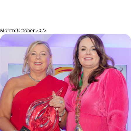
Skip
to
content
Month:
October 2022