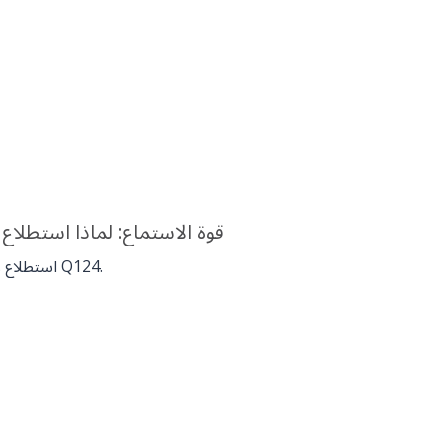
قوة الاستماع: لماذا استطلاع 
استطلاع زملاء على مستوى المجموعة يطلق Q124.