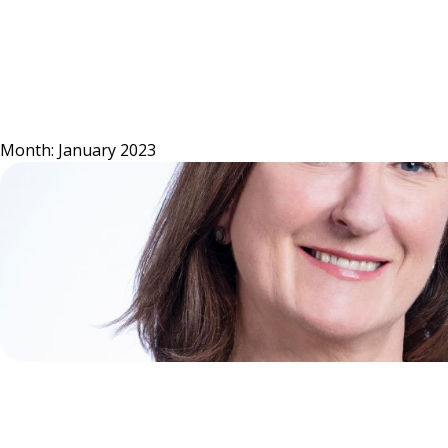
Skip
to
content
Month:
January 2023