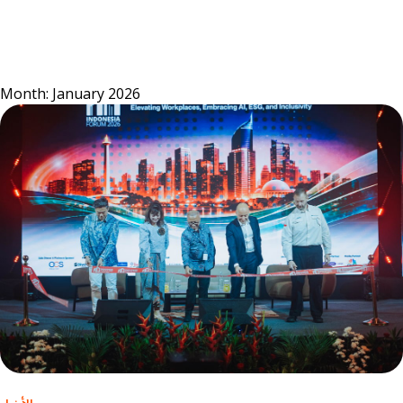
Skip
to
content
Month:
January 2026