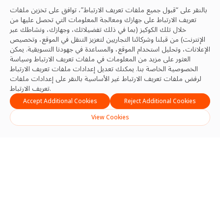
بالنقر على “قبول جميع ملفات تعريف الارتباط”، توافق على تخزين ملفات
تعريف الارتباط على جهازك ومعالجة المعلومات التي تحصل عليها من
خلال تلك الكوكيز (بما في ذلك تفضيلاتك، وجهازك، ونشاطك عبر
الإنترنت) من قبلنا وشركائنا التجاريين لتعزيز التنقل في الموقع، وتخصيص
الإعلانات، وتحليل استخدام الموقع، والمساعدة في جهودنا التسويقية. يمكن
العثور على مزيد من المعلومات في ملفات تعريف الارتباط
وسياسة
الخصوصية
الخاصة بنا. يمكنك تعديل إعدادات ملفات تعريف الارتباط
لرفض ملفات تعريف الارتباط غير الأساسية بالنقر على إعدادات ملفات
تعريف الارتباط.
Accept Additional Cookies
Reject Additional Cookies
View Cookies
Search
Search
Recent Posts
تعزيز السلامة والموثوقية والتميز التشغيلي في قطاع إدارة المرافق في
المملكة العربية السعودية
منتدى رئيس الوزراء إندونيسيا 2026 يعزز الزخم الإقليمي لإدارة المرافق
الجاهزة للمستقبل