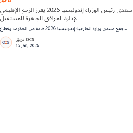
الأخبار
منتدى رئيس الوزراء إندونيسيا 2026 يعزز الزخم الإقليمي
لإدارة المرافق الجاهزة للمستقبل
جمع منتدى وزارة الخارجية إندونيسيا 2026 قادة من الحكومة وقطاع
الأعمال وقطاع إدارة المرافقات في جاكرتا لمناقشة الذكاء الاصطناعي
فريق OCS
وESG ومستقبل إدارة المرافق. كما شهد الحدث إدخال IFMA إلى
15 Jan, 2026
إندونيسيا، مما عزز الزخم الإقليمي نحو FM محترفة ومعتمدة على
المعايير.