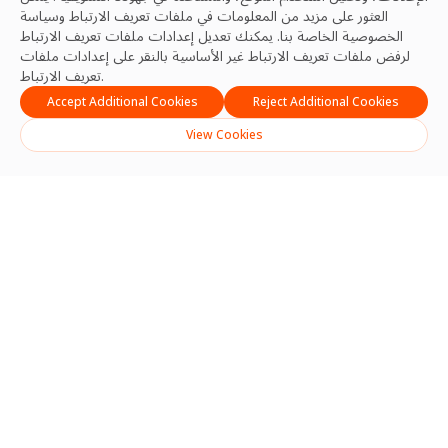
العثور على مزيد من المعلومات في ملفات تعريف الارتباط
وسياسة
الخصوصية
الخاصة بنا. يمكنك تعديل إعدادات ملفات تعريف الارتباط
لرفض ملفات تعريف الارتباط غير الأساسية بالنقر على إعدادات ملفات
تعريف الارتباط.
Accept Additional Cookies
Reject Additional Cookies
View Cookies
Search
Search
Recent Posts
تعزيز السلامة والموثوقية والتميز التشغيلي في قطاع إدارة المرافق في
المملكة العربية السعودية
منتدى رئيس الوزراء إندونيسيا 2026 يعزز الزخم الإقليمي لإدارة المرافق
الجاهزة للمستقبل
لماذا تعتبر معايير ISO مهمة في إدارة المرافق
دفع التحول المستدام من خلال الناس والتكنولوجيا والهدف
7 أسباب تجعل الناس يظلون الحلقة الأقوى في أداء مراكز البيانات
Recent Comments