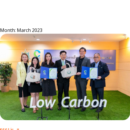
Skip
to
content
Month:
March 2023
البيئة
|
ESG