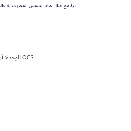
تطلق OCS برنامج حبال عباد الشمس المعترف به عالميا للركاب ذوي الحركة.
الوحدة: آرثر مكاي سيعمل تحت راية OCS