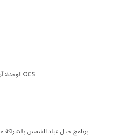
الوحدة: آرثر مكاي سيعمل تحت راية OCS
تطلق OCS برنامج حبال عباد الشمس بالشراكة