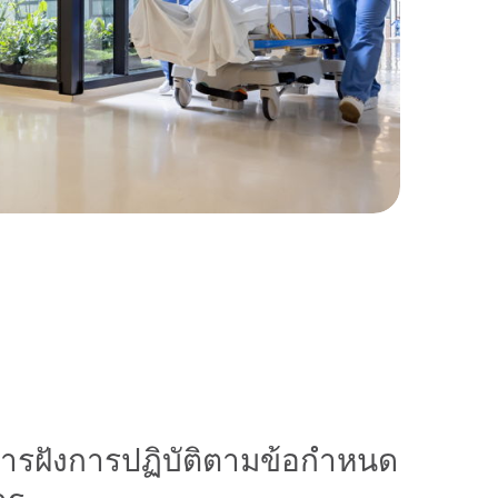
รฝังการปฏิบัติตามข้อกําหนด