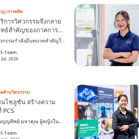
ng
|
การผลิต
บริการวิศวกรรมจึงกลาย
ยุทธ์สำคัญของภาคการ
ใหม่
ศวกรรมกำลังมีบทบาทสำคัญใน
ับประสิทธิภาพการผลิตของ
CS Team
หกรรม ตั้งแต่การบำรุงรักษา
 Jul, 2026
ารณ์ การจัดการพลังงาน ไป
บริหารจัดการสิ่งอำนวยความ
ครบวงจร เพื่อเพิ่มความ
ระบบ ลดความเสี่ยงจาก
กลด้านวิศวกรรม
e และสนับสนุนการดำเนินงาน
น
่อนโซลูชัน สร้างความ
ที่ PCS
กเบญญทิพย์ มหาคุณ ผู้หญิงใน
ศวกรรมของ PCS ที่นำความรู้
CS Team
นิค การวางแผน และการทำงาน