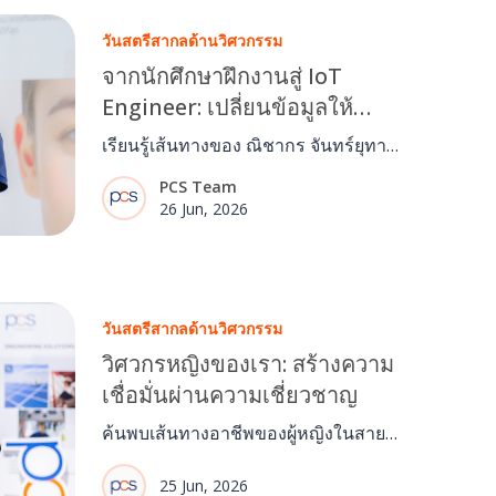
วันสตรีสากลด้านวิศวกรรม
จากนักศึกษาฝึกงานสู่ IoT
Engineer: เปลี่ยนข้อมูลให้
เป็นการลงมือทำอย่างยั่งยืน
เรียนรู้เส้นทางของ ณิชากร จันทร์ยุทา
IoT Front-end Engineer ผู้พัฒนา
PCS Team
แพลตฟอร์ม IoT และแดชบอร์ดอัจฉริยะ
26 Jun, 2026
เพื่อช่วยองค์กรใช้ข้อมูลแบบเรียลไทม์
และขับเคลื่อนความยั่งยืน
วันสตรีสากลด้านวิศวกรรม
วิศวกรหญิงของเรา: สร้างความ
เชื่อมั่นผ่านความเชี่ยวชาญ
ค้นพบเส้นทางอาชีพของผู้หญิงในสาย
งานวิศวกรรม ผ่านความไว้วางใจ ความ
เชี่ยวชาญ และการทำงานร่วมกัน พร้อม
25 Jun, 2026