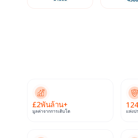
£
2
พันล้าน+
12
มูลค่าจากการเติบโต
แห่งป