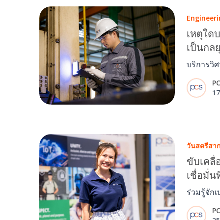
Engineeri
เหตุใด
เป็นกล
ผลิตยุค
บริการวิ
การยกระด
P
ภาคอุตสา
17
เชิงคาดก
จนถึงการ
สะดวกแบบ
พร้อมของ
วันสตรีสา
Downtim
อย่างยั่งยื
ขับเคลื
เชื่อมั่น
ร่วมรู้จั
สายงานวิ
P
ด้านเทค