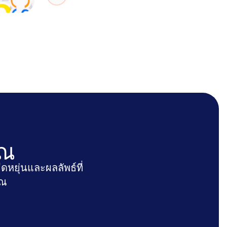
มุมมองจากคุณพิธิยา จันทร์สมร เกี่ยวกับ
วิศวกรรม ภาคการผลิต และการเติบโต
ในสายอาชีพ
ุณ
หยุ่นและผลลัพธ์ที่
ุณ