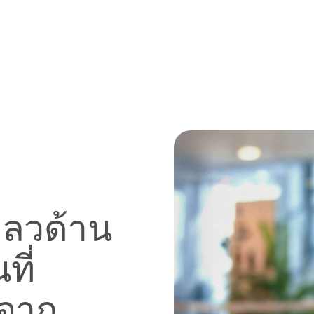
ลวด้าน
ี่
นจาก