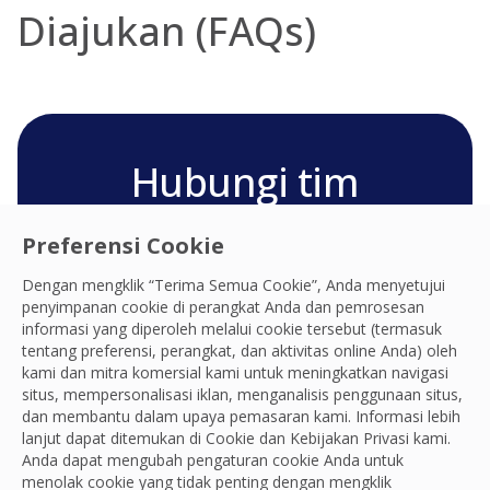
Diajukan (FAQs)
Hubungi tim
Pengendalian Hama
Preferensi Cookie
Anda
Dengan mengklik “Terima Semua Cookie”, Anda menyetujui
penyimpanan cookie di perangkat Anda dan pemrosesan
Kami siap memberikan pengalaman,
informasi yang diperoleh melalui cookie tersebut (termasuk
produktivitas, praktik, resiliensi, dan hasil
tentang preferensi, perangkat, dan aktivitas online Anda) oleh
terbaik dan kami berharap dapat terhubung
kami dan mitra komersial kami untuk meningkatkan navigasi
dengan Anda dan tim Anda.
situs, mempersonalisasi iklan, menganalisis penggunaan situs,
dan membantu dalam upaya pemasaran kami. Informasi lebih
Hubungi
lanjut dapat ditemukan di Cookie dan
Kebijakan Privasi
kami.
Anda dapat mengubah pengaturan cookie Anda untuk
menolak cookie yang tidak penting dengan mengklik