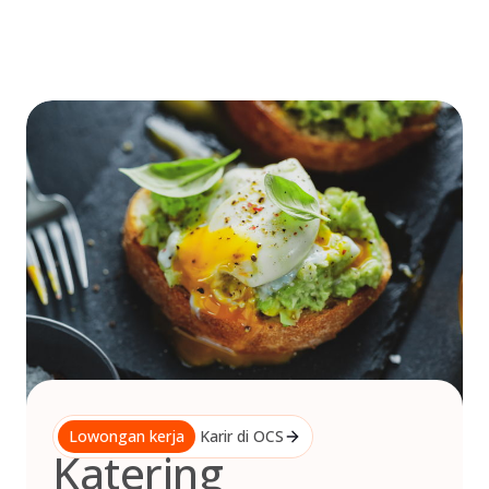
Skip
to
content
Lowongan kerja
Karir di OCS
Katering