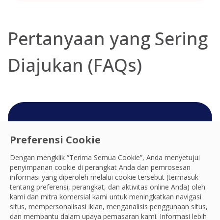
Pertanyaan yang Sering
Diajukan (FAQs)
Hubungi tim Katering
Preferensi Cookie
Anda
Dengan mengklik “Terima Semua Cookie”, Anda menyetujui
penyimpanan cookie di perangkat Anda dan pemrosesan
Kami siap memberikan pengalaman,
informasi yang diperoleh melalui cookie tersebut (termasuk
produktivitas, praktik, resiliensi, dan hasil
tentang preferensi, perangkat, dan aktivitas online Anda) oleh
terbaik dan kami berharap dapat terhubung
kami dan mitra komersial kami untuk meningkatkan navigasi
dengan Anda dan tim Anda.
situs, mempersonalisasi iklan, menganalisis penggunaan situs,
dan membantu dalam upaya pemasaran kami. Informasi lebih