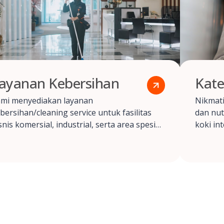
ayanan Kebersihan
Kate
mi menyediakan layanan
Nikmat
bersihan/cleaning service untuk fasilitas
dan nut
snis komersial, industrial, serta area spesifik
koki in
in di berbagai sektor industri.