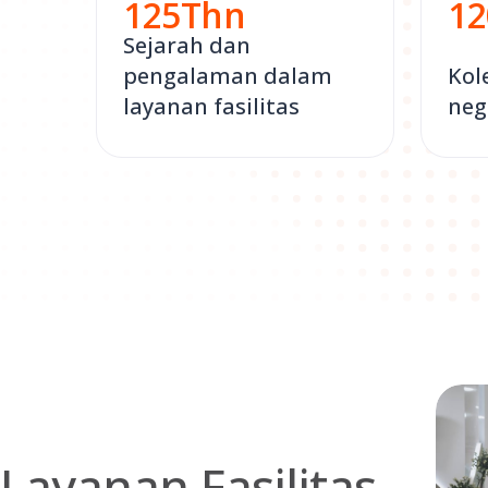
125
Thn
12
Sejarah dan
pengalaman dalam
Kol
layanan fasilitas
neg
Layanan Fasilitas –