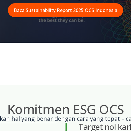
Baca Sustainability Report 2025 OCS Indonesia
Komitmen ESG OCS
an hal yang benar dengan cara yang tepat – c
Target nol ka