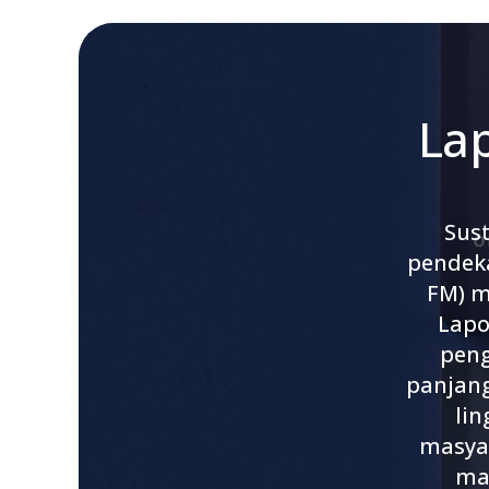
La
Sus
pendeka
FM) m
Lapo
peng
panjang
li
masyar
ma