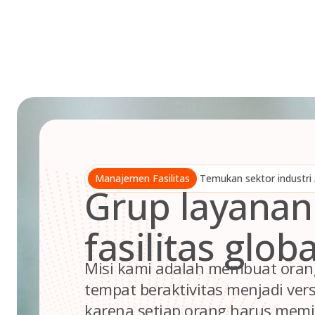
Skip
to
content
Manajemen Fasilitas
Temukan sektor industri A
Grup layanan
fasilitas globa
Misi kami adalah membuat oran
tempat beraktivitas menjadi vers
karena setiap orang harus memil