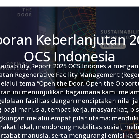
poran Keberlanjutan 2
OCS Indonesia
tainability Report 2025 OCS Indonesia mengan
tan Regenerative Facility Management (Rege
elalui tema “Open the Door. Open the Opportu
ran ini menunjukkan bagaimana kami mela
elolaan fasilitas dengan menciptakan nilai j
 bagi manusia, tempat kerja, masyarakat, bis
ngkungan melalui empat pilar utama: menduk
akat lokal, mendorong mobilitas sosial, mel
rtabat manusia, serta mengurangi emisi karb