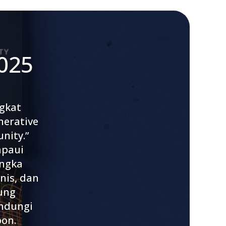
025
gkat
nerative
nity.”
mpaui
angka
nis, dan
ung
indungi
on.