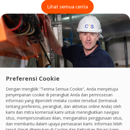
Lihat semua cerita
Preferensi Cookie
Memberikan solusi TFM yang efisien namun tetap
Dengan mengklik “Terima Semua Cookie”, Anda menyetujui
hemat biaya
penyimpanan cookie di perangkat Anda dan pemrosesan
Read their story
informasi yang diperoleh melalui cookie tersebut (termasuk
tentang preferensi, perangkat, dan aktivitas online Anda) oleh
kami dan mitra komersial kami untuk meningkatkan navigasi
situs, mempersonalisasi iklan, menganalisis penggunaan situs,
dan membantu dalam upaya pemasaran kami. Informasi lebih
lanjut dapat ditemukan di Cookie dan
Kebijakan Privasi
kami.