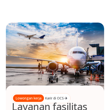
Skip
to
content
Lowongan kerja
Karir di OCS
Layanan fasilitas