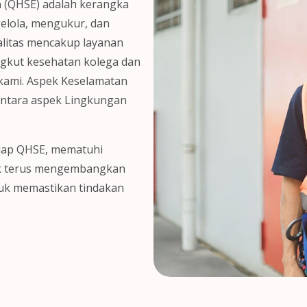
n (QHSE) adalah kerangka
elola, mengukur, dan
alitas mencakup layanan
gkut kesehatan kolega dan
kami. Aspek Keselamatan
entara aspek Lingkungan
dap QHSE, mematuhi
uk terus mengembangkan
tuk memastikan tindakan