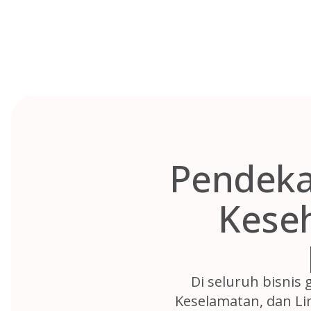
Skip
to
content
Pendeka
Keseh
Di seluruh bisnis 
Keselamatan, dan Li