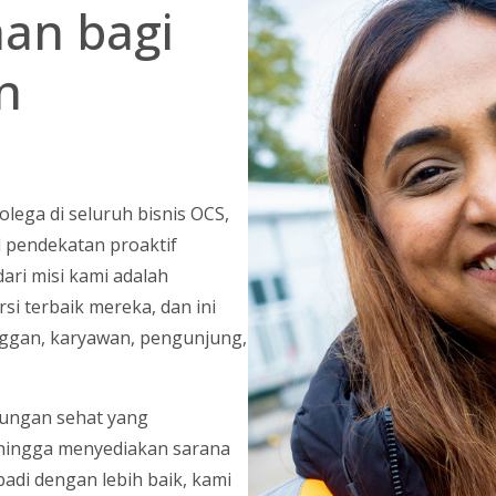
aan bagi
n
kolega di seluruh bisnis OCS,
 pendekatan proaktif
ri misi kami adalah
i terbaik mereka, dan ini
nggan, karyawan, pengunjung,
gkungan sehat yang
hingga menyediakan sarana
adi dengan lebih baik, kami