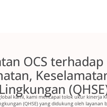
tan OCS terhadap K
atan, Keselamata
Lingkungan (QHSE
global kami, kami mencapai tolok ukur kinerja K
ngkungan (QHSE) yang didukung oleh layanan be